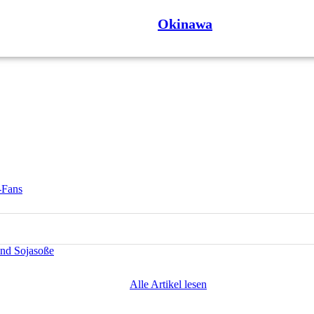
Okinawa
-Fans
und Sojasoße
Alle Artikel lesen