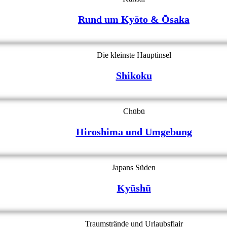
Rund um Kyōto & Ōsaka
Die kleinste Hauptinsel
Shikoku
Chūbū
Hiroshima und Umgebung
Japans Süden
Kyūshū
Traumstrände und Urlaubsflair