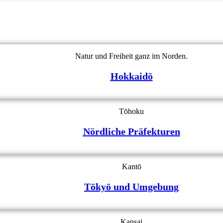
Natur und Freiheit ganz im Norden.
Hokkaidō
Tōhoku
Nördliche Präfekturen
Kantō
Tōkyō und Umgebung
Kansai