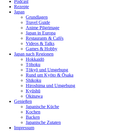
Podcast
Rezepte
Japan
Grundlagen
Travel Guide
Anime Pilgrimage
Japan in Europa
Restaurants & Cafés
Videos & Talks
Games & Hobby
Japan nach Regionen
Hokkaidō
Tōhoku
Tōkyō und Umgebung
Rund um Kyōto & Ōsaka
Shikoku
Hiroshima und Umgebung
Kyūshū
Okinawa
Genießen
Japanische Küche
Kochen
Backen
Japanische Zutaten
Impressum