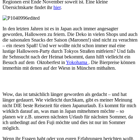
Regionen erst Ende November soweit ist. Eine kleine
Übersichtskarte findet ihr
hier
.
In den letzten Jahren ist es in Japan auch immer angesagter
geworden, Halloween zu feiern. Die Deko in vielen Shops und auch
die saisonalen Snacks der Saison (Maronen!) sind nicht zu verachten
– ein riesen Spaß! Und wer wollte nicht schon immer mal eine
lustige Halloween-Party durch Tokyos Straßen mitfeiern? Und falls
ihr Sehnsucht nach der Heimat bekommt, dann hilft vielleicht ein
Besuch auf dem Oktoberfest in
Yokohama
. Die Bierpreise können
immerhin mit denen auf der Wiesn in München mithalten.
Wow, das ist tatsächlich länger geworden als gedacht – und hat
länger gedauert. Wie vielleicht durchkam, gibt es meiner Meinung
nicht DIE beste Reisezeit für einen Japanurlaub. Es kommt für mich
wirklich darauf an, was man in Japan mitnehmen möchte – so
planen wir z.B. unseren nächsten Urlaub für nächsten Sommer, da
ich unbedingt auf den Fuji möchte und dies ist nur im Sommer
möglich.
Wenn ihr Fragen habt oder von euren Erfahrungen berichten wollt,