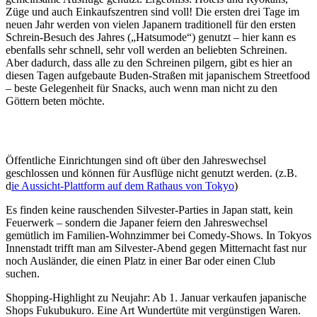
Züge und auch Einkaufszentren sind voll! Die ersten drei Tage im
neuen Jahr werden von vielen Japanern traditionell für den ersten
Schrein-Besuch des Jahres („Hatsumode“) genutzt – hier kann es
ebenfalls sehr schnell, sehr voll werden an beliebten Schreinen.
Aber dadurch, dass alle zu den Schreinen pilgern, gibt es hier an
diesen Tagen aufgebaute Buden-Straßen mit japanischem Streetfood
– beste Gelegenheit für Snacks, auch wenn man nicht zu den
Göttern beten möchte.
Öffentliche Einrichtungen sind oft über den Jahreswechsel
geschlossen und können für Ausflüge nicht genutzt werden. (z.B.
d
ie Aussicht-Plattform auf dem Rathaus von Tokyo
)
Es finden keine rauschenden Silvester-Parties in Japan statt, kein
Feuerwerk – sondern die Japaner feiern den Jahreswechsel
gemütlich im Familien-Wohnzimmer bei Comedy-Shows. In Tokyos
Innenstadt trifft man am Silvester-Abend gegen Mitternacht fast nur
noch Ausländer, die einen Platz in einer Bar oder einen Club
suchen.
Shopping-Highlight zu Neujahr: Ab 1. Januar verkaufen japanische
Shops Fukubukuro. Eine Art Wundertüte mit vergünstigen Waren.