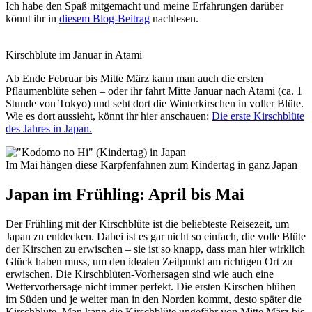
Ich habe den Spaß mitgemacht und meine Erfahrungen darüber
könnt ihr in
diesem Blog-Beitrag
nachlesen.
Kirschblüte im Januar in Atami
Ab Ende Februar bis Mitte März kann man auch die ersten
Pflaumenblüte sehen – oder ihr fahrt Mitte Januar nach Atami (ca. 1
Stunde von Tokyo) und seht dort die Winterkirschen in voller Blüte.
Wie es dort aussieht, könnt ihr hier anschauen:
Die erste Kirschblüte
des Jahres in Japan.
Im Mai hängen diese Karpfenfahnen zum Kindertag in ganz Japan
Japan im Frühling: April bis Mai
Der Frühling mit der Kirschblüte ist die beliebteste Reisezeit, um
Japan zu entdecken. Dabei ist es gar nicht so einfach, die volle Blüte
der Kirschen zu erwischen – sie ist so knapp, dass man hier wirklich
Glück haben muss, um den idealen Zeitpunkt am richtigen Ort zu
erwischen. Die Kirschblüten-Vorhersagen sind wie auch eine
Wettervorhersage nicht immer perfekt. Die ersten Kirschen blühen
im Süden und je weiter man in den Norden kommt, desto später die
Kirschblüte. Man kann die Kirschblüte ungefähr von Mitte März bis