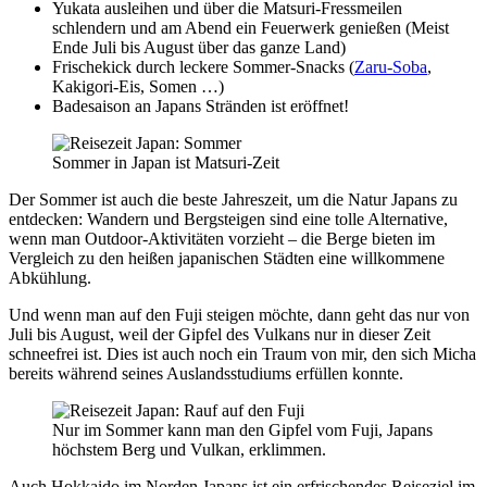
Yukata ausleihen und über die Matsuri-Fressmeilen
schlendern und am Abend ein Feuerwerk genießen (Meist
Ende Juli bis August über das ganze Land)
Frischekick durch leckere Sommer-Snacks (
Zaru-Soba
,
Kakigori-Eis, Somen …)
Badesaison an Japans Stränden ist eröffnet!
Sommer in Japan ist Matsuri-Zeit
Der Sommer ist auch die beste Jahreszeit, um die Natur Japans zu
entdecken: Wandern und Bergsteigen sind eine tolle Alternative,
wenn man Outdoor-Aktivitäten vorzieht – die Berge bieten im
Vergleich zu den heißen japanischen Städten eine willkommene
Abkühlung.
Und wenn man auf den Fuji steigen möchte, dann geht das nur von
Juli bis August, weil der Gipfel des Vulkans nur in dieser Zeit
schneefrei ist. Dies ist auch noch ein Traum von mir, den sich Micha
bereits während seines Auslandsstudiums erfüllen konnte.
Nur im Sommer kann man den Gipfel vom Fuji, Japans
höchstem Berg und Vulkan, erklimmen.
Auch Hokkaido im Norden Japans ist ein erfrischendes Reiseziel im