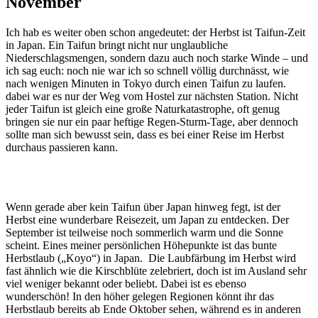
November
Ich hab es weiter oben schon angedeutet: der Herbst ist Taifun-Zeit
in Japan. Ein Taifun bringt nicht nur unglaubliche
Niederschlagsmengen, sondern dazu auch noch starke Winde – und
ich sag euch: noch nie war ich so schnell völlig durchnässt, wie
nach wenigen Minuten in Tokyo durch einen Taifun zu laufen.
dabei war es nur der Weg vom Hostel zur nächsten Station. Nicht
jeder Taifun ist gleich eine große Naturkatastrophe, oft genug
bringen sie nur ein paar heftige Regen-Sturm-Tage, aber dennoch
sollte man sich bewusst sein, dass es bei einer Reise im Herbst
durchaus passieren kann.
Wenn gerade aber kein Taifun über Japan hinweg fegt, ist der
Herbst eine wunderbare Reisezeit, um Japan zu entdecken. Der
September ist teilweise noch sommerlich warm und die Sonne
scheint. Eines meiner persönlichen Höhepunkte ist das bunte
Herbstlaub („Koyo“) in Japan. Die Laubfärbung im Herbst wird
fast ähnlich wie die Kirschblüte zelebriert, doch ist im Ausland sehr
viel weniger bekannt oder beliebt. Dabei ist es ebenso
wunderschön! In den höher gelegen Regionen könnt ihr das
Herbstlaub bereits ab Ende Oktober sehen, während es in anderen