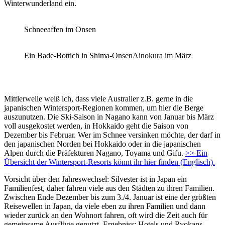
Winterwunderland ein.
Schneeaffen im Onsen
Ein Bade-Bottich in Shima-Onsen
Ainokura im März
Mittlerweile weiß ich, dass viele Australier z.B. gerne in die
japanischen Wintersport-Regionen kommen, um hier die Berge
auszunutzen. Die Ski-Saison in Nagano kann von Januar bis März
voll ausgekostet werden, in Hokkaido geht die Saison von
Dezember bis Februar. Wer im Schnee versinken möchte, der darf in
den japanischen Norden bei Hokkaido oder in die japanischen
Alpen durch die Präfekturen Nagano, Toyama und Gifu.
>> Ein
Übersicht der Wintersport-Resorts könnt ihr hier finden (Englisch).
Vorsicht über den Jahreswechsel: Silvester ist in Japan ein
Familienfest, daher fahren viele aus den Städten zu ihren Familien.
Zwischen Ende Dezember bis zum 3./4. Januar ist eine der größten
Reisewellen in Japan, da viele eben zu ihren Familien und dann
wieder zurück an den Wohnort fahren, oft wird die Zeit auch für
gemeinsame Ausflüge genutzt. Ergebniss: Hotels und Ryokans,