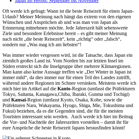
Japan im Herbst: September bis November
Oft werde ich gefragt: Wann ist die beste Reisezeit für einen Japan-
Urlaub? Meiner Meinung nach hängt das extrem von den eigenen
Wünschen und Ansprüchen ab und was man von Japan als
Erinnerung mitnehmen möchte. Jede Jahreszeit hält sehenswerte
Ziele und besondere Erlebnisse bereit – es gibt meiner Meinung
nach nicht „die beste Reisezeit“, kein „richtig“ oder „falsch“,
sondern nur „Was mag ich am liebsten“!
Was immer wieder vergessen wird, ist die Tatsache, dass Japan ein
ziemlich großes Land ist. Vom Norden bis zur letzten Insel im
Süden erstreckt sich die Inselgruppe über mehrere Klimaregionen.
Man kann also keine Aussage treffen wie „Der Winter in Japan ist
immer mild“, da dies immer nur für einen Teil des Landes zutrifft,
während andere Regionen im Schnee versinken. Meistens werde ich
mich hier im Artikel auf die
Kanto
-Region (umfasst die Präfekturen
Tokyo, Saitama, Kanagawa,Chiba, Ibaraki, Gunma und Tochigi)
und
Kansai
-Region (umfasst Kyoto, Osaka, Kobe, sowie die
Präfekturen Nara, Wakayama, Hyogo, Shiga, Mie, Tokushima und
Fukui) beziehen, da es die Gegenden sind, die für die meisten
Touristen interessant sein werden. Auch werde ich hier im Beitrag
die Vor- und Nachteile der Jahreszeiten vorstellen – damit ihr für
eure Ansprüche die beste Reisezeit Japans herausfinden könnt!