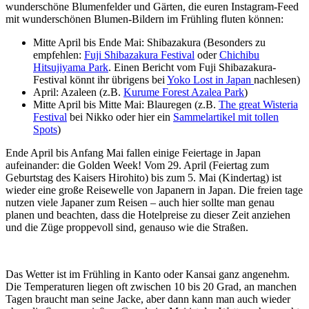
wunderschöne Blumenfelder und Gärten, die euren Instagram-Feed
mit wunderschönen Blumen-Bildern im Frühling fluten können:
Mitte April bis Ende Mai: Shibazakura (Besonders zu
empfehlen:
Fuji Shibazakura Festival
oder
Chichibu
Hitsujiyama Park
. Einen Bericht vom Fuji Shibazakura-
Festival könnt ihr übrigens bei
Yoko Lost in Japan
nachlesen)
April: Azaleen (z.B.
Kurume Forest Azalea Park
)
Mitte April bis Mitte Mai: Blauregen (z.B.
The great Wisteria
Festival
bei Nikko oder hier ein
Sammelartikel mit tollen
Spots
)
Ende April bis Anfang Mai fallen einige Feiertage in Japan
aufeinander: die Golden Week! Vom 29. April (Feiertag zum
Geburtstag des Kaisers Hirohito) bis zum 5. Mai (Kindertag) ist
wieder eine große Reisewelle von Japanern in Japan. Die freien tage
nutzen viele Japaner zum Reisen – auch hier sollte man genau
planen und beachten, dass die Hotelpreise zu dieser Zeit anziehen
und die Züge proppevoll sind, genauso wie die Straßen.
Das Wetter ist im Frühling in Kanto oder Kansai ganz angenehm.
Die Temperaturen liegen oft zwischen 10 bis 20 Grad, an manchen
Tagen braucht man seine Jacke, aber dann kann man auch wieder