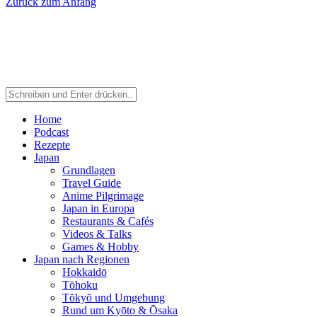
Zurück zum Anfang
Home
Podcast
Rezepte
Japan
Grundlagen
Travel Guide
Anime Pilgrimage
Japan in Europa
Restaurants & Cafés
Videos & Talks
Games & Hobby
Japan nach Regionen
Hokkaidō
Tōhoku
Tōkyō und Umgebung
Rund um Kyōto & Ōsaka