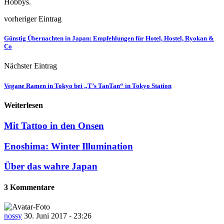
Hobbys.
vorheriger Eintrag
Günstig Übernachten in Japan: Empfehlungen für Hotel, Hostel, Ryokan &
Co
Nächster Eintrag
Vegane Ramen in Tokyo bei „T’s TanTan“ in Tokyo Station
Weiterlesen
Mit Tattoo in den Onsen
Enoshima: Winter Illumination
Über das wahre Japan
3 Kommentare
nossy
30. Juni 2017 - 23:26