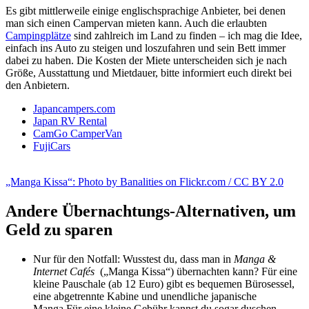
Es gibt mittlerweile einige englischsprachige Anbieter, bei denen
man sich einen Campervan mieten kann. Auch die erlaubten
Campingplätze
sind zahlreich im Land zu finden – ich mag die Idee,
einfach ins Auto zu steigen und loszufahren und sein Bett immer
dabei zu haben. Die Kosten der Miete unterscheiden sich je nach
Größe, Ausstattung und Mietdauer, bitte informiert euch direkt bei
den Anbietern.
Japancampers.com
Japan RV Rental
CamGo CamperVan
FujiCars
„Manga Kissa“: Photo by Banalities on Flickr.com
/
CC BY 2.0
Andere Übernachtungs-Alternativen, um
Geld zu sparen
Nur für den Notfall: Wusstest du, dass man in
Manga &
Internet Cafés
(„Manga Kissa“) übernachten kann? Für eine
kleine Pauschale (ab 12 Euro) gibt es bequemen Bürosessel,
eine abgetrennte Kabine und unendliche japanische
Manga.Für eine kleine Gebühr kannst du sogar duschen.