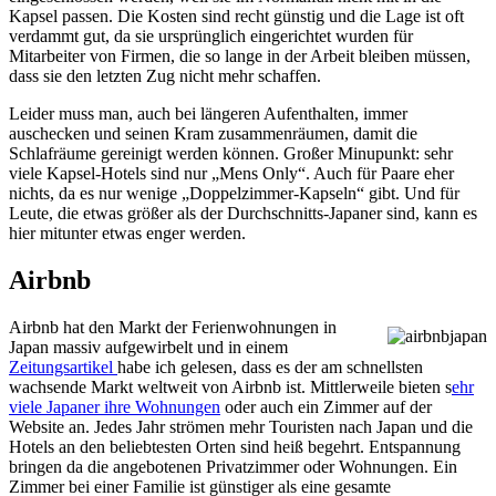
Kapsel passen. Die Kosten sind recht günstig und die Lage ist oft
verdammt gut, da sie ursprünglich eingerichtet wurden für
Mitarbeiter von Firmen, die so lange in der Arbeit bleiben müssen,
dass sie den letzten Zug nicht mehr schaffen.
Leider muss man, auch bei längeren Aufenthalten, immer
auschecken und seinen Kram zusammenräumen, damit die
Schlafräume gereinigt werden können. Großer Minupunkt: sehr
viele Kapsel-Hotels sind nur „Mens Only“. Auch für Paare eher
nichts, da es nur wenige „Doppelzimmer-Kapseln“ gibt. Und für
Leute, die etwas größer als der Durchschnitts-Japaner sind, kann es
hier mitunter etwas enger werden.
Airbnb
Airbnb hat den Markt der Ferienwohnungen in
Japan massiv aufgewirbelt und in einem
Zeitungsartikel
habe ich gelesen, dass es der am schnellsten
wachsende Markt weltweit von Airbnb ist. Mittlerweile bieten s
ehr
viele Japaner ihre Wohnungen
oder auch ein Zimmer auf der
Website an. Jedes Jahr strömen mehr Touristen nach Japan und die
Hotels an den beliebtesten Orten sind heiß begehrt. Entspannung
bringen da die angebotenen Privatzimmer oder Wohnungen. Ein
Zimmer bei einer Familie ist günstiger als eine gesamte