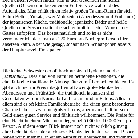
Quellen (Onsen) und bieten einen Full-Service während des
Aufenthalts. Man erhält einen relativ großen Tatami-Raum für sich,
Futon Betten, Yukata, zwei Mahlzeiten (Abendessen und Frühstück)
der japanischen Küche, traditionelle japanische Bäder und heiße
Quellen und Servicekräfte, die sich gefühlt für jeden Wunsch des
Gastes aufopfern. Das kostet natürlich und so ist es nicht
verwunderlich, dass man ab 120 Euro pro Nacht/pro Person hier
ansetzen kann. Aber wie gesagt, schaut nach Schnäppchen abseits
der Hauptreisezeit für Japaner.
Die kleine Schwester der oft hochpreisigen Ryokan sind die
„
Minshuku
„. Dies sind von Familien betriebene Pensionen, die
ebenfalls eine traditionelle Atmosphäre zum Übernachten bieten. Es
gibt auch hier im Preis inbegriffen oft zwei große Mahlzeiten:
Abendessen und Frühstück, die traditionell japanisch sind.
Geschlafen wird im Normalfall auf Tatami und in Futons. Alles in
allem sind es oft kleine Familienbetriebe, die einen ganz besonderen
Charme haben – zwar nie großer Luxus, aber man erhält für sein
Geld einen guten Service und fühlt sich willkommen. Die Preise für
eine Nacht in einem Minshuku liegen bei 5.000 bis 10.000 Yen pro
Person. Auf dem ersten Blick immer noch nicht wirklich günstig,
aber bedenkt, dass hier auch zwei Mahlzeiten inklusive sind. Bisher
haben wir nur einmal in einem Minshuku übernachtet und zwar im