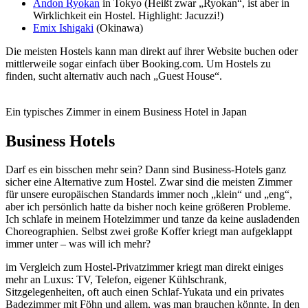
Andon Ryokan
in Tokyo (Heißt zwar „Ryokan“, ist aber in
Wirklichkeit ein Hostel. Highlight: Jacuzzi!)
Emix Ishigaki
(Okinawa)
Die meisten Hostels kann man direkt auf ihrer Website buchen oder
mittlerweile sogar einfach über Booking.com. Um Hostels zu
finden, sucht alternativ auch nach „Guest House“.
Ein typisches Zimmer in einem Business Hotel in Japan
Business Hotels
Darf es ein bisschen mehr sein? Dann sind Business-Hotels ganz
sicher eine Alternative zum Hostel. Zwar sind die meisten Zimmer
für unsere europäischen Standards immer noch „klein“ und „eng“,
aber ich persönlich hatte da bisher noch keine größeren Probleme.
Ich schlafe in meinem Hotelzimmer und tanze da keine ausladenden
Choreographien. Selbst zwei große Koffer kriegt man aufgeklappt
immer unter – was will ich mehr?
im Vergleich zum Hostel-Privatzimmer kriegt man direkt einiges
mehr an Luxus: TV, Telefon, eigener Kühlschrank,
Sitzgelegenheiten, oft auch einen Schlaf-Yukata und ein privates
Badezimmer mit Föhn und allem, was man brauchen könnte. In den