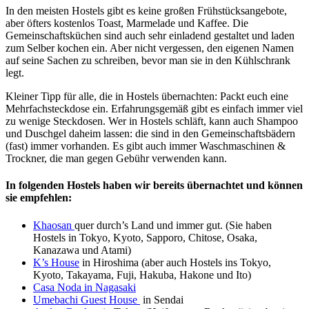
In den meisten Hostels gibt es keine großen Frühstücksangebote,
aber öfters kostenlos Toast, Marmelade und Kaffee. Die
Gemeinschaftsküchen sind auch sehr einladend gestaltet und laden
zum Selber kochen ein. Aber nicht vergessen, den eigenen Namen
auf seine Sachen zu schreiben, bevor man sie in den Kühlschrank
legt.
Kleiner Tipp für alle, die in Hostels übernachten: Packt euch eine
Mehrfachsteckdose ein. Erfahrungsgemäß gibt es einfach immer viel
zu wenige Steckdosen. Wer in Hostels schläft, kann auch Shampoo
und Duschgel daheim lassen: die sind in den Gemeinschaftsbädern
(fast) immer vorhanden. Es gibt auch immer Waschmaschinen &
Trockner, die man gegen Gebühr verwenden kann.
In folgenden Hostels haben wir bereits übernachtet und können
sie empfehlen:
Khaosan
quer durch’s Land und immer gut. (Sie haben
Hostels in Tokyo, Kyoto, Sapporo, Chitose, Osaka,
Kanazawa und Atami)
K’s House
in Hiroshima (aber auch Hostels ins Tokyo,
Kyoto, Takayama, Fuji, Hakuba, Hakone und Ito)
Casa Noda in Nagasaki
Umebachi Guest House
in Sendai