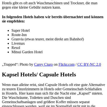
Hotels gibt es oft auch Waschmaschinen und Trockner, die man
gegen eine kleine Gebühr nutzen kann.
In folgenden Hotels haben wir bereits übernachtet und können
sie empfehlen:
Super Hotel
Route-Inn
Granvia (etwas teurer, meist direkt am Bahnhof)
Livemax
Resol
Mitsui Garden Hotel
„Trapped“: Photo by
Carey Ciuro
on
Flickr.com
/
CC BY-NC 2.0
Kapsel Hotels/ Capsule Hotels
Wenn man alleine reist, sind Capsule Hotels oft eine gute Alternative
zu teuren Einzelzimmern in Hotels oder Gemeinschaft-Schlafsälen
in Hostels. Hier kann man sich für die Nacht eine „Kapsel“ mieten.
Die Waschräume, Toiletten und Duschen sind
Gemeinschaftsanlagen und größere Koffer müssen separat
eingeschlossen werden, weil sie im Normalfall nicht mit in die