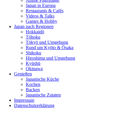
Anime Pilgrimage
Japan in Europa
Restaurants & Cafés
Videos & Talks
Games & Hobby
Japan nach Regionen
Hokkaidō
Tōhoku
Tōkyō und Umgebung
Rund um Kyōto & Ōsaka
Shikoku
Hiroshima und Umgebung
Kyūshū
Okinawa
Genießen
Japanische Küche
Kochen
Backen
Japanische Zutaten
Impressum
Datenschutzerklärung