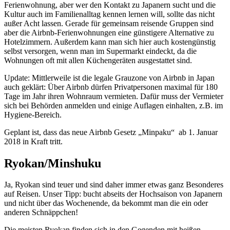
Ferienwohnung, aber wer den Kontakt zu Japanern sucht und die
Kultur auch im Familienalltag kennen lernen will, sollte das nicht
außer Acht lassen. Gerade für gemeinsam reisende Gruppen sind
aber die Airbnb-Ferienwohnungen eine günstigere Alternative zu
Hotelzimmern. Außerdem kann man sich hier auch kostengünstig
selbst versorgen, wenn man im Supermarkt eindeckt, da die
Wohnungen oft mit allen Küchengeräten ausgestattet sind.
Update: Mittlerweile ist die legale Grauzone von Airbnb in Japan
auch geklärt: Über Airbnb dürfen Privatpersonen maximal für 180
Tage im Jahr ihren Wohnraum vermieten. Dafür muss der Vermieter
sich bei Behörden anmelden und einige Auflagen einhalten, z.B. im
Hygiene-Bereich.
Geplant ist, dass das neue Airbnb Gesetz „Minpaku“ ab 1. Januar
2018 in Kraft tritt.
Ryokan/Minshuku
Ja, Ryokan sind teuer und sind daher immer etwas ganz Besonderes
auf Reisen. Unser Tipp: bucht abseits der Hochsaison von Japanern
und nicht über das Wochenende, da bekommt man die ein oder
anderen Schnäppchen!
Die meisten Ryokan finden sich in den Gegenden mit heißen