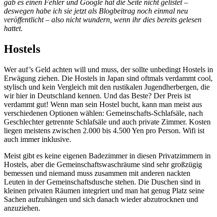
gab es einen Fehler und Google hat die Seite nicht gelistet –
deswegen habe ich sie jetzt als Blogbeitrag noch einmal neu
veröffentlicht – also nicht wundern, wenn ihr dies bereits gelesen
hattet.
Hostels
Wer auf’s Geld achten will und muss, der sollte unbedingt Hostels in
Erwägung ziehen. Die Hostels in Japan sind oftmals verdammt cool,
stylisch und kein Vergleich mit den rustikalen Jugendherbergen, die
wir hier in Deutschland kennen. Und das Beste? Der Preis ist
verdammt gut! Wenn man sein Hostel bucht, kann man meist aus
verschiedenen Optionen wählen: Gemeinschafts-Schlafsäle, nach
Geschlechter getrennte Schlafsäle und auch private Zimmer. Kosten
liegen meistens zwischen 2.000 bis 4.500 Yen pro Person. Wifi ist
auch immer inklusive.
Meist gibt es keine eigenen Badezimmer in diesen Privatzimmern in
Hostels, aber die Gemeinschaftswaschräume sind sehr großzügig
bemessen und niemand muss zusammen mit anderen nackten
Leuten in der Gemeinschaftsdusche stehen. Die Duschen sind in
kleinen privaten Räumen integriert und man hat genug Platz seine
Sachen aufzuhängen und sich danach wieder abzutrocknen und
anzuziehen.