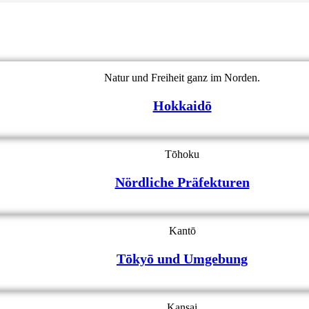
Natur und Freiheit ganz im Norden.
Hokkaidō
Tōhoku
Nördliche Präfekturen
Kantō
Tōkyō und Umgebung
Kansai