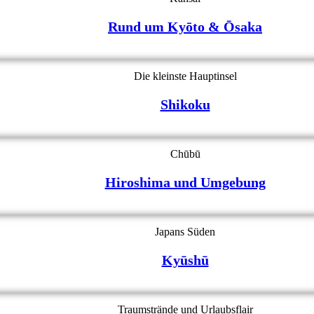
Rund um Kyōto & Ōsaka
Die kleinste Hauptinsel
Shikoku
Chūbū
Hiroshima und Umgebung
Japans Süden
Kyūshū
Traumstrände und Urlaubsflair