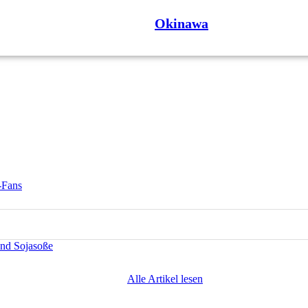
Okinawa
-Fans
und Sojasoße
Alle Artikel lesen