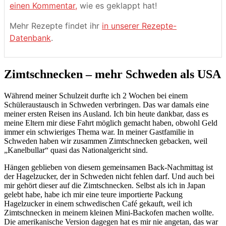
einen Kommentar,
wie es geklappt hat!
Mehr Rezepte findet ihr
in unserer Rezepte-
Datenbank
.
Zimtschnecken – mehr Schweden als USA
Während meiner Schulzeit durfte ich 2 Wochen bei einem
Schüleraustausch in Schweden verbringen. Das war damals eine
meiner ersten Reisen ins Ausland. Ich bin heute dankbar, dass es
meine Eltern mir diese Fahrt möglich gemacht haben, obwohl Geld
immer ein schwieriges Thema war. In meiner Gastfamilie in
Schweden haben wir zusammen Zimtschnecken gebacken, weil
„Kanelbullar“ quasi das Nationalgericht sind.
Hängen geblieben von diesem gemeinsamen Back-Nachmittag ist
der Hagelzucker, der in Schweden nicht fehlen darf. Und auch bei
mir gehört dieser auf die Zimtschnecken. Selbst als ich in Japan
gelebt habe, habe ich mir eine teure importierte Packung
Hagelzucker in einem schwedischen Café gekauft, weil ich
Zimtschnecken in meinem kleinen Mini-Backofen machen wollte.
Die amerikanische Version dagegen hat es mir nie angetan, das war