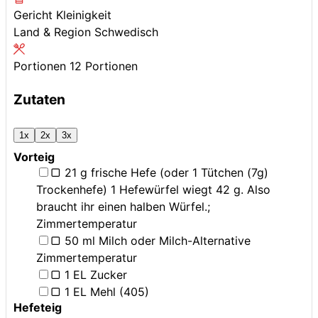
Gericht
Kleinigkeit
Land & Region
Schwedisch
Portionen
12
Portionen
Zutaten
1x
2x
3x
Vorteig
▢
21
g
frische Hefe (oder 1 Tütchen (7g)
Trockenhefe)
1 Hefewürfel wiegt 42 g. Also
braucht ihr einen halben Würfel.;
Zimmertemperatur
▢
50
ml
Milch oder Milch-Alternative
Zimmertemperatur
▢
1
EL
Zucker
▢
1
EL
Mehl (405)
Hefeteig