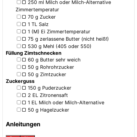
▢
250
ml
Milch oder Milch-Alternative
Zimmertemperatur
▢
70
g
Zucker
▢
1
TL
Salz
▢
1
(M)
Ei
Zimmertemperatur
▢
75
g
zerlassene Butter
(nicht heiß!)
▢
530
g
Mehl (405 oder 550)
Füllung Zimtschnecken
▢
60
g
Butter
sehr weich
▢
50
g
Rohrohrzucker
▢
50
g
Zimtzucker
Zuckerguss
▢
150
g
Puderzucker
▢
2
EL
Zitronensaft
▢
1
EL
Milch oder Milch-Alternative
▢
50
g
Hagelzucker
Anleitungen