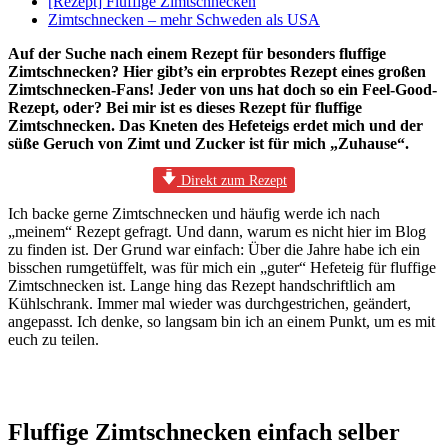
[Rezept] Fluffige Zimtschnecken
Zimtschnecken – mehr Schweden als USA
Auf der Suche nach einem Rezept für besonders fluffige
Zimtschnecken? Hier gibt’s ein erprobtes Rezept eines großen
Zimtschnecken-Fans!
Jeder von uns hat doch so ein Feel-Good-
Rezept, oder? Bei mir ist es dieses Rezept für fluffige
Zimtschnecken. Das Kneten des Hefeteigs erdet mich und der
süße Geruch von Zimt und Zucker ist für mich „Zuhause“.
Direkt zum Rezept
Ich backe gerne Zimtschnecken und häufig werde ich nach
„meinem“ Rezept gefragt. Und dann, warum es nicht hier im Blog
zu finden ist. Der Grund war einfach: Über die Jahre habe ich ein
bisschen rumgetüffelt, was für mich ein „guter“ Hefeteig für fluffige
Zimtschnecken ist. Lange hing das Rezept handschriftlich am
Kühlschrank. Immer mal wieder was durchgestrichen, geändert,
angepasst. Ich denke, so langsam bin ich an einem Punkt, um es mit
euch zu teilen.
Fluffige Zimtschnecken einfach selber