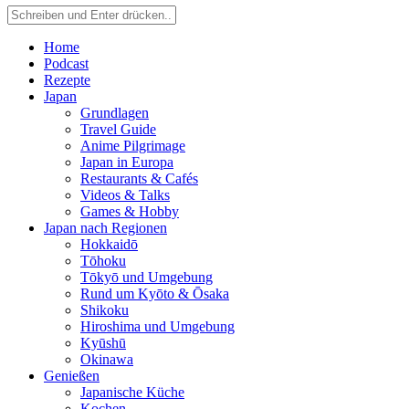
Home
Podcast
Rezepte
Japan
Grundlagen
Travel Guide
Anime Pilgrimage
Japan in Europa
Restaurants & Cafés
Videos & Talks
Games & Hobby
Japan nach Regionen
Hokkaidō
Tōhoku
Tōkyō und Umgebung
Rund um Kyōto & Ōsaka
Shikoku
Hiroshima und Umgebung
Kyūshū
Okinawa
Genießen
Japanische Küche
Kochen