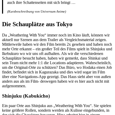
auch ihre Schattenseiten mit sich bringt …
(Kurzbeschreibung von Universum Anime)
Die Schauplätze aus Tokyo
Da „Weathering With You“ immer noch im Kino läuft, können wir
aktuell nur Szenen aus dem Trailer als Vergleichsmaterial zeigen.
Mittlerweile haben wir den Film bereits 2x gesehen und haben noch
mehr Orte erkannt – ein großer Teil des Films spielt in Shinjuku und
Ikebukuro wo wir uns oft aufhalten. Als wir die verschiedenen
Schauplätze besucht haben, haben wir gemerkt, dass Shinkai und
sein Team nicht mehr 1:1 die Locations adaptieren. Wahrscheinlich,
um die Original-Orte zu schützen? Das Büro, wo Hodaka einen Job
findet, befindet sich in Kagurazaka und dies wird sogar im Film
über eine Navigations-App gezeigt. Das Haus sieht aber von außen
anders aus als im Film- deswegen haben wir es hier auch nicht mit
aufgenommen.
Shinjuku (Kabukicho)
Ein paar Orte aus Shinjuku aus „Weathering With You“. Sie spielen
keine größere Rollen, sondern werden als Kulisse eingebunden, in
der sich die Charaktere bewegen. Hina arbeitet hier in einem