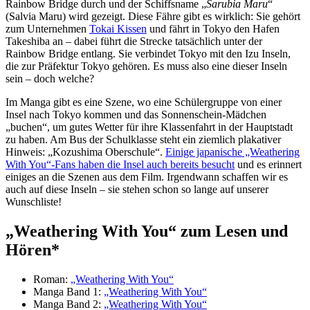
Rainbow Bridge durch und der Schiffsname „
Sarubia Maru
“
(Salvia Maru) wird gezeigt. Diese Fähre gibt es wirklich: Sie gehört
zum Unternehmen
Tokai Kissen
und fährt in Tokyo den Hafen
Takeshiba an – dabei führt die Strecke tatsächlich unter der
Rainbow Bridge entlang. Sie verbindet Tokyo mit den Izu Inseln,
die zur Präfektur Tokyo gehören. Es muss also eine dieser Inseln
sein – doch welche?
Im Manga gibt es eine Szene, wo eine Schülergruppe von einer
Insel nach Tokyo kommen und das Sonnenschein-Mädchen
„buchen“, um gutes Wetter für ihre Klassenfahrt in der Hauptstadt
zu haben. Am Bus der Schulklasse steht ein ziemlich plakativer
Hinweis: „Kozushima Oberschule“.
Einige japanische „Weathering
With You“-Fans haben die Insel auch bereits besucht
und es erinnert
einiges an die Szenen aus dem Film. Irgendwann schaffen wir es
auch auf diese Inseln – sie stehen schon so lange auf unserer
Wunschliste!
„Weathering With You“ zum Lesen und
Hören*
Roman:
„Weathering With You“
Manga Band 1:
„Weathering With You“
Manga Band 2:
„Weathering With You“