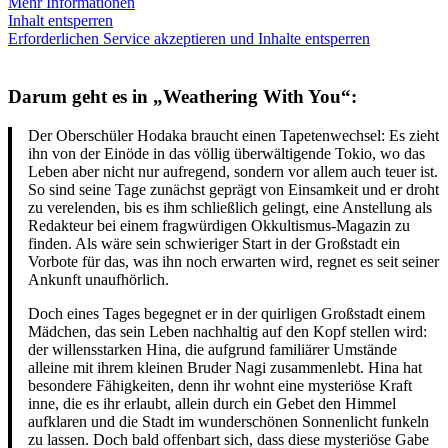
Mehr Informationen
Inhalt entsperren
Erforderlichen Service akzeptieren und Inhalte entsperren
Darum geht es in „Weathering With You“:
Der Oberschüler Hodaka braucht einen Tapetenwechsel: Es zieht
ihn von der Einöde in das völlig überwältigende Tokio, wo das
Leben aber nicht nur aufregend, sondern vor allem auch teuer ist.
So sind seine Tage zunächst geprägt von Einsamkeit und er droht
zu verelenden, bis es ihm schließlich gelingt, eine Anstellung als
Redakteur bei einem fragwürdigen Okkultismus-Magazin zu
finden. Als wäre sein schwieriger Start in der Großstadt ein
Vorbote für das, was ihn noch erwarten wird, regnet es seit seiner
Ankunft unaufhörlich.
Doch eines Tages begegnet er in der quirligen Großstadt einem
Mädchen, das sein Leben nachhaltig auf den Kopf stellen wird:
der willensstarken Hina, die aufgrund familiärer Umstände
alleine mit ihrem kleinen Bruder Nagi zusammenlebt. Hina hat
besondere Fähigkeiten, denn ihr wohnt eine mysteriöse Kraft
inne, die es ihr erlaubt, allein durch ein Gebet den Himmel
aufklaren und die Stadt im wunderschönen Sonnenlicht funkeln
zu lassen. Doch bald offenbart sich, dass diese mysteriöse Gabe