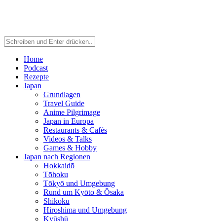
Home
Podcast
Rezepte
Japan
Grundlagen
Travel Guide
Anime Pilgrimage
Japan in Europa
Restaurants & Cafés
Videos & Talks
Games & Hobby
Japan nach Regionen
Hokkaidō
Tōhoku
Tōkyō und Umgebung
Rund um Kyōto & Ōsaka
Shikoku
Hiroshima und Umgebung
Kyūshū