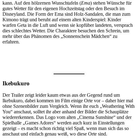
kann. Auf den hölzernen Wunschtafeln (
Ema
) stehen Wünsche für
gutes Wetter für den eigenen Hochzeitstag oder den Besuch im
Disneyland. Die Form der Ema sind Holz-Sandalen, die man zum
Kimono trägt und beruht auf einem alten Kinderspiel: Kinder
warfen Geta in die Luft und wenn sie kopfüber landeten, versprach
dies schlechtes Wetter. Die Charaktere besuchen den Schrein, um
mehr über das Phänomen des „Sonnenschein Mädchen“ zu
erfahren.
Ikebukuro
Der Trailer zeigt leider kaum etwas aus der Gegend rund um
Ikebukuro, dabei kommen im Film einige Orte vor – daher hier mal
ohne Szenenbilder zum Vergleich. Wenn ihr euch „Weathering With
You“ anschaut, solltet ihr aber anhand der Bilder die Schauplätze
wiedererkennen. Das Logo vom alten „Cinema Sunshine“ und der
Spielhalle „Games Adores“ werden auch kurz in Einstellungen
gezeigt – es macht schon richtig viel Spaß, wenn man sich das so
anschaut und einfach genau weiß, wo diese Orte sind.