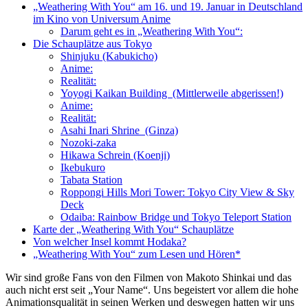
„Weathering With You“ am 16. und 19. Januar in Deutschland
im Kino von Universum Anime
Darum geht es in „Weathering With You“:
Die Schauplätze aus Tokyo
Shinjuku (Kabukicho)
Anime:
Realität:
Yoyogi Kaikan Building (Mittlerweile abgerissen!)
Anime:
Realität:
Asahi Inari Shrine (Ginza)
Nozoki-zaka
Hikawa Schrein (Koenji)
Ikebukuro
Tabata Station
Roppongi Hills Mori Tower: Tokyo City View & Sky
Deck
Odaiba: Rainbow Bridge und Tokyo Teleport Station
Karte der „Weathering With You“ Schauplätze
Von welcher Insel kommt Hodaka?
„Weathering With You“ zum Lesen und Hören*
Wir sind große Fans von den Filmen von Makoto Shinkai und das
auch nicht erst seit „Your Name“. Uns begeistert vor allem die hohe
Animationsqualität in seinen Werken und deswegen hatten wir uns