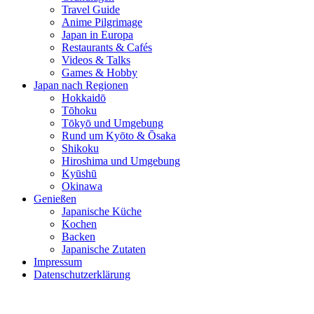
Travel Guide
Anime Pilgrimage
Japan in Europa
Restaurants & Cafés
Videos & Talks
Games & Hobby
Japan nach Regionen
Hokkaidō
Tōhoku
Tōkyō und Umgebung
Rund um Kyōto & Ōsaka
Shikoku
Hiroshima und Umgebung
Kyūshū
Okinawa
Genießen
Japanische Küche
Kochen
Backen
Japanische Zutaten
Impressum
Datenschutzerklärung