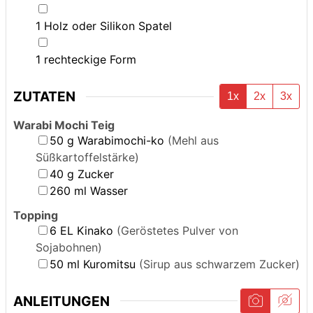
▢
1 Holz oder Silikon Spatel
▢
1 rechteckige Form
ZUTATEN
1x
2x
3x
Warabi Mochi Teig
▢
50
g
Warabimochi-ko
(Mehl aus
Süßkartoffelstärke)
▢
40
g
Zucker
▢
260
ml
Wasser
Topping
▢
6
EL
Kinako
(Geröstetes Pulver von
Sojabohnen)
▢
50
ml
Kuromitsu
(Sirup aus schwarzem Zucker)
ANLEITUNGEN