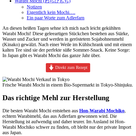
Warabi Mochi (わらびもち)
Notizen
Eigentlich kein Mochi….
Ein paar Worte zum Adlerfarn
An diesen heißen Tagen sehne ich mich nach leicht gekühlten
Warabi Mochi! Diese geleeartigen Stückchen bestehen aus Stärke,
Wasser und Zucker und werden in geröstetem Sojabohnenmehl
(Kinako) gewälzt. Nach einer Weile im Kühlschrank und mit einem
kalten Tee sind sie der perfekte süße Sommer-Snack. Keine Sorge:
In Japan gibt es Warabi Mochi das ganze Jahr über.
Direkt zum Rezept
Frische Warabi Mochi in einem Bio-Supermarkt in Tokyo-Shinjuku.
Das richtige Mehl zur Herstellung
Die besten Warabi Mochi entstehen aus
Hon-Warabi Mochiko
,
echtem Warabimehl, das aus Adlerfarn gewonnen wird. Die
Herstellung ist aufwendig und daher teurer. Im Ausland ist Hon-
Warabi Mochiko schwer zu finden, oft bleibt nur der private Import
aus Japan.