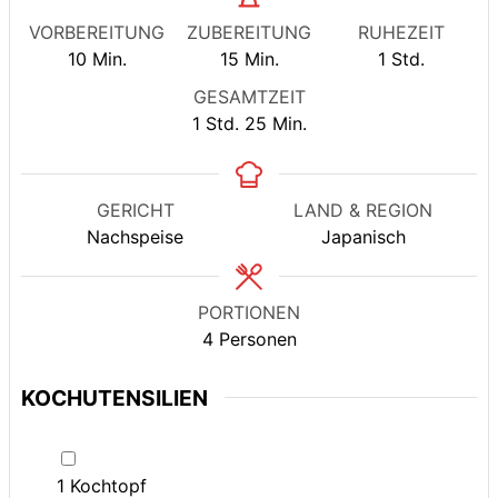
VORBEREITUNG
ZUBEREITUNG
RUHEZEIT
Minuten
Minuten
Stunde
10
Min.
15
Min.
1
Std.
GESAMTZEIT
Stunde
Minuten
1
Std.
25
Min.
GERICHT
LAND & REGION
Nachspeise
Japanisch
PORTIONEN
4
Personen
KOCHUTENSILIEN
▢
1 Kochtopf