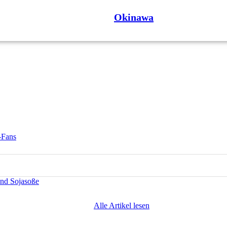
Okinawa
-Fans
und Sojasoße
Alle Artikel lesen