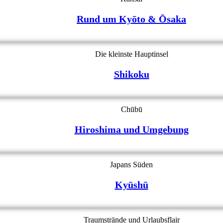
Rund um Kyōto & Ōsaka
Die kleinste Hauptinsel
Shikoku
Chūbū
Hiroshima und Umgebung
Japans Süden
Kyūshū
Traumstrände und Urlaubsflair