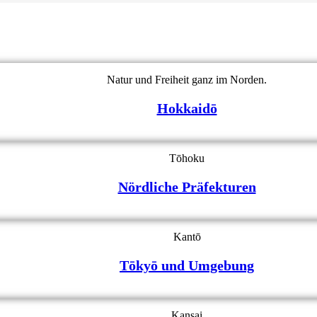
Natur und Freiheit ganz im Norden.
Hokkaidō
Tōhoku
Nördliche Präfekturen
Kantō
Tōkyō und Umgebung
Kansai