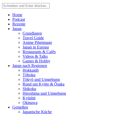
Home
Podcast
Rezepte
Japan
Grundlagen
Travel Guide
Anime Pilgrimage
Japan in Europa
Restaurants & Cafés
Videos & Talks
Games & Hobby
Japan nach Regionen
Hokkaidō
Tōhoku
Tōkyō und Umgebung
Rund um Kyōto & Ōsaka
Shikoku
Hiroshima und Umgebung
Kyūshū
Okinawa
Genießen
Japanische Küche