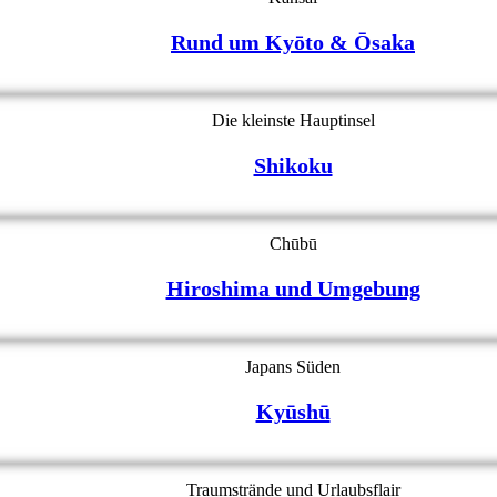
Rund um Kyōto & Ōsaka
Die kleinste Hauptinsel
Shikoku
Chūbū
Hiroshima und Umgebung
Japans Süden
Kyūshū
Traumstrände und Urlaubsflair