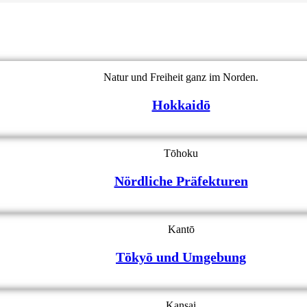
Natur und Freiheit ganz im Norden.
Hokkaidō
Tōhoku
Nördliche Präfekturen
Kantō
Tōkyō und Umgebung
Kansai