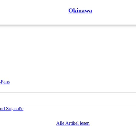
Okinawa
-Fans
und Sojasoße
Alle Artikel lesen