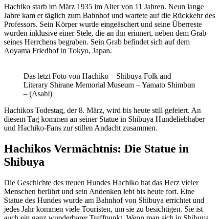
Hachiko starb im März 1935 im Alter von 11 Jahren. Neun lange
Jahre kam er täglich zum Bahnhof und wartete auf die Rückkehr des
Professors. Sein Körper wurde eingeäschert und seine Überreste
wurden inklusive einer Stele, die an ihn erinnert, neben dem Grab
seines Herrchens begraben. Sein Grab befindet sich auf dem
Aoyama Friedhof in Tokyo, Japan.
Das letzt Foto von Hachiko – Shibuya Folk and
Literary Shirane Memorial Museum – Yamato Shimbun
– (Asahi)
Hachikos Todestag, der 8. März, wird bis heute still gefeiert. An
diesem Tag kommen an seiner Statue in Shibuya Hundeliebhaber
und Hachiko-Fans zur stillen Andacht zusammen.
Hachikos Vermächtnis: Die Statue in
Shibuya
Die Geschichte des treuen Hundes Hachiko hat das Herz vieler
Menschen berührt und sein Andenken lebt bis heute fort. Eine
Statue des Hundes wurde am Bahnhof von Shibuya errichtet und
jedes Jahr kommen viele Touristen, um sie zu besichtigen. Sie ist
auch ein ganz wunderbarer Treffpunkt. Wenn man sich in Shibuya