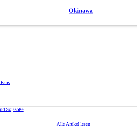
Okinawa
-Fans
und Sojasoße
Alle Artikel lesen