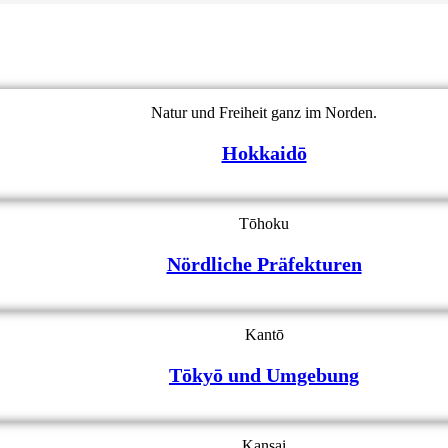
Natur und Freiheit ganz im Norden.
Hokkaidō
Tōhoku
Nördliche Präfekturen
Kantō
Tōkyō und Umgebung
Kansai