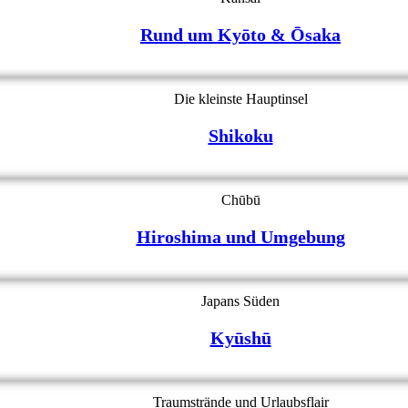
Rund um Kyōto & Ōsaka
Die kleinste Hauptinsel
Shikoku
Chūbū
Hiroshima und Umgebung
Japans Süden
Kyūshū
Traumstrände und Urlaubsflair