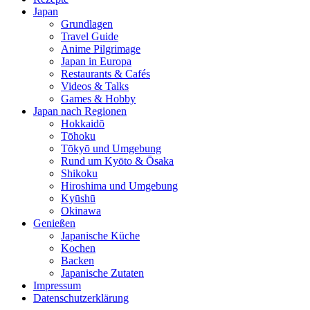
Japan
Grundlagen
Travel Guide
Anime Pilgrimage
Japan in Europa
Restaurants & Cafés
Videos & Talks
Games & Hobby
Japan nach Regionen
Hokkaidō
Tōhoku
Tōkyō und Umgebung
Rund um Kyōto & Ōsaka
Shikoku
Hiroshima und Umgebung
Kyūshū
Okinawa
Genießen
Japanische Küche
Kochen
Backen
Japanische Zutaten
Impressum
Datenschutzerklärung