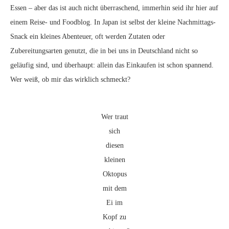
Essen – aber das ist auch nicht überraschend, immerhin seid ihr hier auf
Kakigori
einem Reise- und Foodblog. In Japan ist selbst der kleine Nachmittags-
Cornet und Yakisoba Pan
Snack ein kleines Abenteuer, oft werden Zutaten oder
Zubereitungsarten genutzt, die in bei uns in Deutschland nicht so
geläufig sind, und überhaupt: allein das Einkaufen ist schon spannend.
Wer weiß, ob mir das wirklich schmeckt?
Wer traut
sich
diesen
kleinen
Oktopus
mit dem
Ei im
Kopf zu