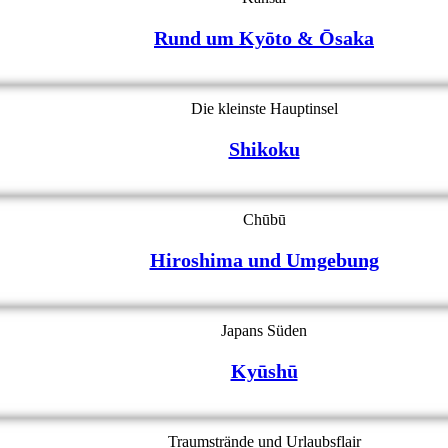
Rund um Kyōto & Ōsaka
Die kleinste Hauptinsel
Shikoku
Chūbū
Hiroshima und Umgebung
Japans Süden
Kyūshū
Traumstrände und Urlaubsflair