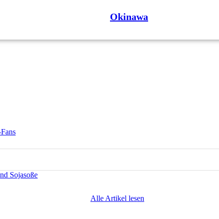
Okinawa
-Fans
und Sojasoße
Alle Artikel lesen