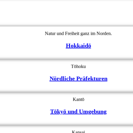
Natur und Freiheit ganz im Norden.
Hokkaidō
Tōhoku
Nördliche Präfekturen
Kantō
Tōkyō und Umgebung
Kansai