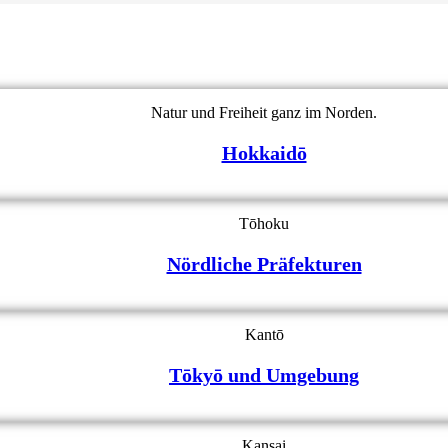
Natur und Freiheit ganz im Norden.
Hokkaidō
Tōhoku
Nördliche Präfekturen
Kantō
Tōkyō und Umgebung
Kansai