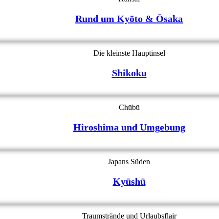
Rund um Kyōto & Ōsaka
Die kleinste Hauptinsel
Shikoku
Chūbū
Hiroshima und Umgebung
Japans Süden
Kyūshū
Traumstrände und Urlaubsflair