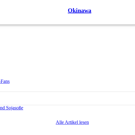
Okinawa
-Fans
und Sojasoße
Alle Artikel lesen