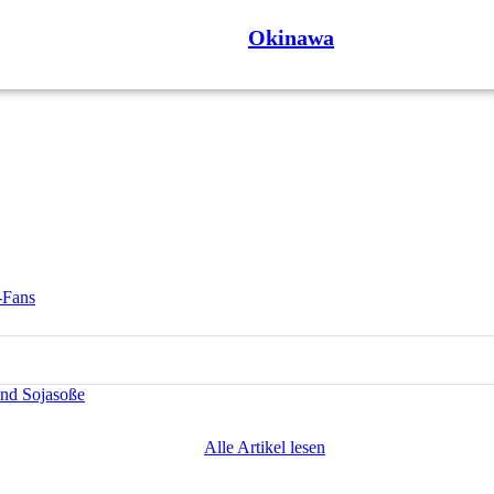
Okinawa
-Fans
und Sojasoße
Alle Artikel lesen