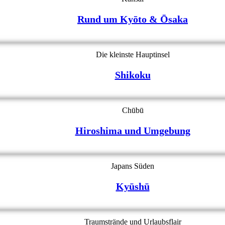
Rund um Kyōto & Ōsaka
Die kleinste Hauptinsel
Shikoku
Chūbū
Hiroshima und Umgebung
Japans Süden
Kyūshū
Traumstrände und Urlaubsflair