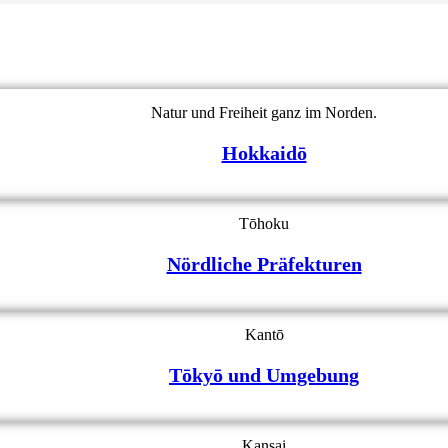
Natur und Freiheit ganz im Norden.
Hokkaidō
Tōhoku
Nördliche Präfekturen
Kantō
Tōkyō und Umgebung
Kansai