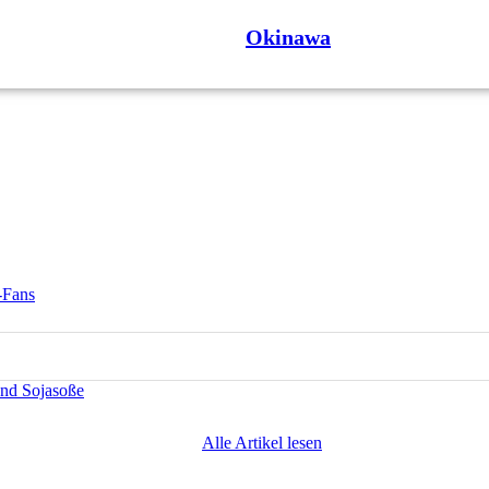
Okinawa
-Fans
und Sojasoße
Alle Artikel lesen