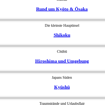
Rund um Kyōto & Ōsaka
Die kleinste Hauptinsel
Shikoku
Chūbū
Hiroshima und Umgebung
Japans Süden
Kyūshū
Traumstrände und Urlaubsflair