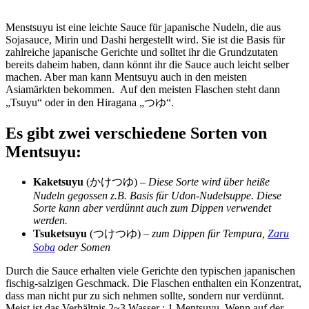
Menstsuyu ist eine leichte Sauce für japanische Nudeln, die aus
Sojasauce, Mirin und Dashi hergestellt wird. Sie ist die Basis für
zahlreiche japanische Gerichte und solltet ihr die Grundzutaten
bereits daheim haben, dann könnt ihr die Sauce auch leicht selber
machen. Aber man kann Mentsuyu auch in den meisten
Asiamärkten bekommen. Auf den meisten Flaschen steht dann
„Tsuyu“ oder in den Hiragana „つゆ“.
Es gibt zwei verschiedene Sorten von
Mentsuyu:
Kaketsuyu
(かけつゆ)
– Diese Sorte wird über heiße
Nudeln gegossen z.B. Basis für Udon-Nudelsuppe. Diese
Sorte kann aber verdünnt auch zum Dippen verwendet
werden.
Tsuketsuyu
(つけつゆ)
– zum Dippen für Tempura,
Zaru
Soba
oder Somen
Durch die Sauce erhalten viele Gerichte den typischen japanischen
fischig-salzigen Geschmack. Die Flaschen enthalten ein Konzentrat,
dass man nicht pur zu sich nehmen sollte, sondern nur verdünnt.
Meist ist das Verhältnis 2~3 Wasser : 1 Mentsuyu. Wenn auf der