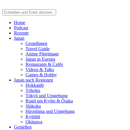
Home
Podcast
Rezepte
Japan
Grundlagen
Travel Guide
Anime Pilgrimage
Japan in Europa
Restaurants & Cafés
Videos & Talks
Games & Hobby
Japan nach Regionen
Hokkaidō
Tōhoku
Tōkyō und Umgebung
Rund um Kyōto & Ōsaka
Shikoku
Hiroshima und Umgebung
Kyūshū
Okinawa
Genießen