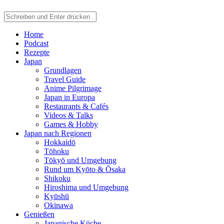
Home
Podcast
Rezepte
Japan
Grundlagen
Travel Guide
Anime Pilgrimage
Japan in Europa
Restaurants & Cafés
Videos & Talks
Games & Hobby
Japan nach Regionen
Hokkaidō
Tōhoku
Tōkyō und Umgebung
Rund um Kyōto & Ōsaka
Shikoku
Hiroshima und Umgebung
Kyūshū
Okinawa
Genießen
Japanische Küche