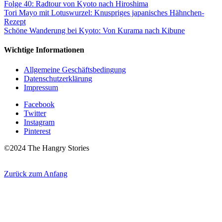
Folge 40: Radtour von Kyoto nach Hiroshima
Tori Mayo mit Lotuswurzel: Knuspriges japanisches Hähnchen-
Rezept
Schöne Wanderung bei Kyoto: Von Kurama nach Kibune
Wichtige Informationen
Allgemeine Geschäftsbedingung
Datenschutzerklärung
Impressum
Facebook
Twitter
Instagram
Pinterest
©2024 The Hangry Stories
Zurück zum Anfang