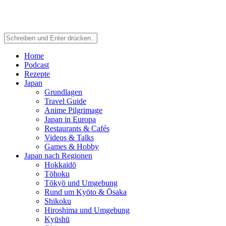
Home
Podcast
Rezepte
Japan
Grundlagen
Travel Guide
Anime Pilgrimage
Japan in Europa
Restaurants & Cafés
Videos & Talks
Games & Hobby
Japan nach Regionen
Hokkaidō
Tōhoku
Tōkyō und Umgebung
Rund um Kyōto & Ōsaka
Shikoku
Hiroshima und Umgebung
Kyūshū