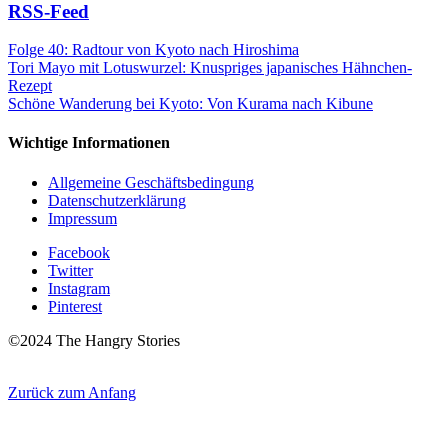
RSS-Feed
Folge 40: Radtour von Kyoto nach Hiroshima
Tori Mayo mit Lotuswurzel: Knuspriges japanisches Hähnchen-
Rezept
Schöne Wanderung bei Kyoto: Von Kurama nach Kibune
Wichtige Informationen
Allgemeine Geschäftsbedingung
Datenschutzerklärung
Impressum
Facebook
Twitter
Instagram
Pinterest
©2024 The Hangry Stories
Zurück zum Anfang