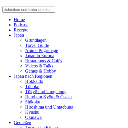
Home
Podcast
Rezepte
Japan
Grundlagen
Travel Guide
Anime Pilgrimage
Japan in Europa
Restaurants & Cafés
Videos & Talks
Games & Hobby
Japan nach Regionen
Hokkaidō
Tōhoku
Tōkyō und Umgebung
Rund um Kyōto & Ōsaka
Shikoku
Hiroshima und Umgebung
Kyūshū
Okinawa
Genießen
Japanische Küche