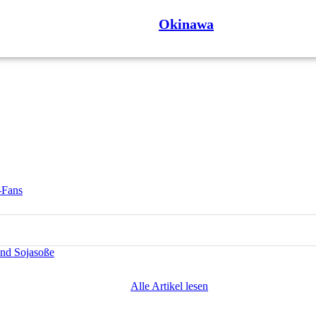
Okinawa
-Fans
und Sojasoße
Alle Artikel lesen