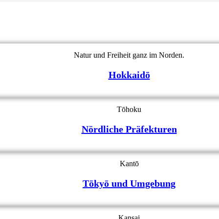
Natur und Freiheit ganz im Norden.
Hokkaidō
Tōhoku
Nördliche Präfekturen
Kantō
Tōkyō und Umgebung
Kansai