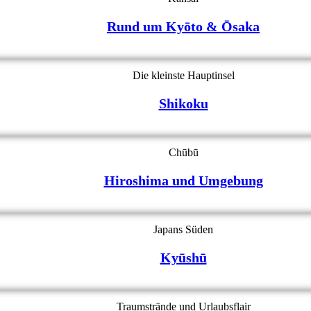
Rund um Kyōto & Ōsaka
Die kleinste Hauptinsel
Shikoku
Chūbū
Hiroshima und Umgebung
Japans Süden
Kyūshū
Traumstrände und Urlaubsflair