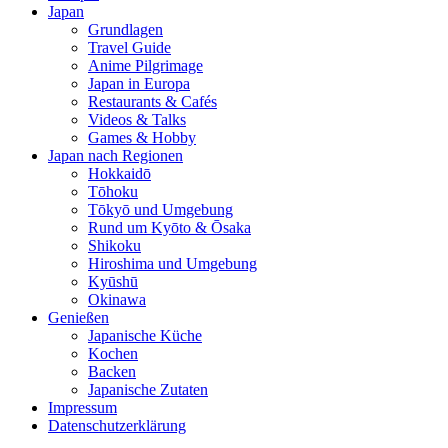
Japan
Grundlagen
Travel Guide
Anime Pilgrimage
Japan in Europa
Restaurants & Cafés
Videos & Talks
Games & Hobby
Japan nach Regionen
Hokkaidō
Tōhoku
Tōkyō und Umgebung
Rund um Kyōto & Ōsaka
Shikoku
Hiroshima und Umgebung
Kyūshū
Okinawa
Genießen
Japanische Küche
Kochen
Backen
Japanische Zutaten
Impressum
Datenschutzerklärung