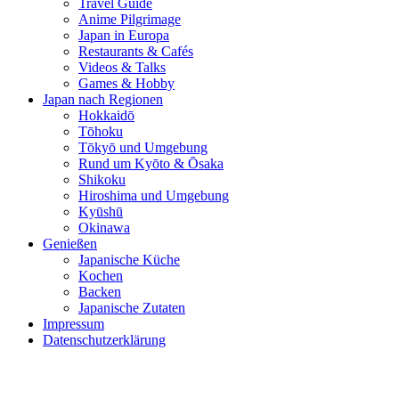
Travel Guide
Anime Pilgrimage
Japan in Europa
Restaurants & Cafés
Videos & Talks
Games & Hobby
Japan nach Regionen
Hokkaidō
Tōhoku
Tōkyō und Umgebung
Rund um Kyōto & Ōsaka
Shikoku
Hiroshima und Umgebung
Kyūshū
Okinawa
Genießen
Japanische Küche
Kochen
Backen
Japanische Zutaten
Impressum
Datenschutzerklärung