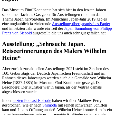
Das Museum Fünf Kontinente hat sich hier in den letzten Jahren
schon mehrfach als Gastgeber für Ausstellungen rund um das
Thema Japan hervorgetan. Im Münchner Japan-Jahr 2019 gab es
eine unglaublich faszinierende
Ausstellung über japanisches Papier
und im letzten Jahr wurde ein Teil der
Japan-Sammlung von Philipp
Franz von Siebold
ausgestellt, die uns auch sehr gut gefallen hat.
Ausstellung: „Sehnsucht Japan.
Reiseerinnerungen des Malers Wilhelm
Heine“
Aber zurück zur aktuellen Ausstellung: 2021 steht im Zeichen des
160. Geburtstags der Deutsch-Japanischen Freundschaft und im
Rahmen dieses Jahrestages werden auch die Gemälde von Wilhelm
Heine (1827-1885) im Museum Fünf Kontinente gezeigt. Das
Besondere: Der Künstler war in Japan, als der Vertrag damals
abgeschlossen wurde.
In der
letzten Podcast-Episode
haben wir über Matthew Perry
gesprochen, wie er nach
Shimoda
mit seinen schwarzen Schiffen
kam und Japans Öffnung anstieß. Wilhelm Heine konnte damals ein
Japan kennenlernen, wie es nur wenige Ausländer sehen konnten.