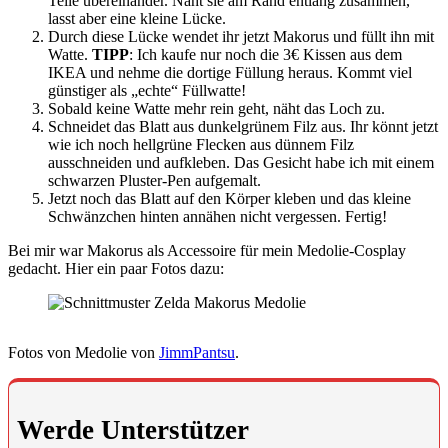
Teile übereinander. Näht sie am Rand entlang zusammen,
lasst aber eine kleine Lücke.
Durch diese Lücke wendet ihr jetzt Makorus und füllt ihn mit
Watte.
TIPP
: Ich kaufe nur noch die 3€ Kissen aus dem
IKEA und nehme die dortige Füllung heraus. Kommt viel
günstiger als „echte“ Füllwatte!
Sobald keine Watte mehr rein geht, näht das Loch zu.
Schneidet das Blatt aus dunkelgrünem Filz aus. Ihr könnt jetzt
wie ich noch hellgrüne Flecken aus dünnem Filz
ausschneiden und aufkleben. Das Gesicht habe ich mit einem
schwarzen Pluster-Pen aufgemalt.
Jetzt noch das Blatt auf den Körper kleben und das kleine
Schwänzchen hinten annähen nicht vergessen. Fertig!
Bei mir war Makorus als Accessoire für mein Medolie-Cosplay
gedacht. Hier ein paar Fotos dazu:
Fotos von Medolie von
JimmPantsu
.
Werde Unterstützer