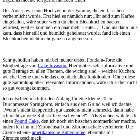
Der Anlass war eine Hochzeit in der Familie, die ein bisschen
verheimlicht wurde. Erst hieß es nämlich nur: „Ihr seid zum Kaffee
eingeladen, wäre super wenn du einen Blechkuchen backen
würdest, weil es kommen ein paar mehr Leute…“ Und als dann raus
kam, dass hier still und heimlich geheiratet wurde, fand ich einen
Blechkuchen nicht mehr ganz so angemessen.
Sehr geholfen haben mir bei meiner ersten Fondant-Torte die
Blogbeiträge von
Cake Invasion.
Hier gibt es sehr informative und
gute Beiträge zu allen Themen, die wichtig sind – welcher Kuchen,
welche Creme und wie das eigentlich alles funktioniert. Ohne diese
gute Sammlung aller relevanten Informationen, wäre ich sicher nicht
so gut vorangekommen.
Ich entschied mich für den Anfang für eine kleine 20 cm
Durchmesser Springform, einfach aus dem Grund weil ich dachte
„Wenn’s nicht klappt/nicht gut aussieht/ nicht schmeckt, dann habe
ich nicht zu viele Rohstoffe verschwendet“. Als Kuchen wählte ich
einen
Pound Cake
, den ich noch ein bisschen sommerlicher machte,
indem ich ihn mit Zitronensaft und Zitronenschale verfeinerte. Die
Creme ist eine
amerikanische Buttercreme
, ebenfalls mit
Zitronengeschmack.