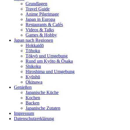
Grundlagen
Travel Guide
Anime Pilgrimage
Japan in Europa
Restaurants & Cafés
Videos & Talks
Games & Hobby
Japan nach Regionen
Hokkaidō
Tōhoku
Tōkyō und Umgebung
Rund um Kyōto & Ōsaka
Shikoku
Hiroshima und Umgebung
Kyūshū
Okinawa
Genießen
Japanische Küche
Kochen
Backen
Japanische Zutaten
Impressum
Datenschutzerklärung