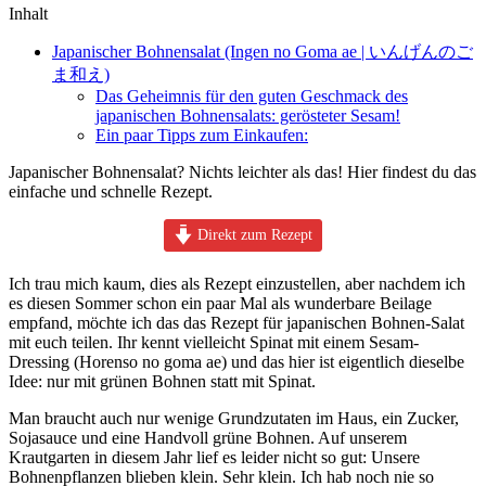
Inhalt
Japanischer Bohnensalat (Ingen no Goma ae | いんげんのご
ま和え)
Das Geheimnis für den guten Geschmack des
japanischen Bohnensalats: gerösteter Sesam!
Ein paar Tipps zum Einkaufen:
Japanischer Bohnensalat? Nichts leichter als das! Hier findest du das
einfache und schnelle Rezept.
Direkt zum Rezept
Ich trau mich kaum, dies als Rezept einzustellen, aber nachdem ich
es diesen Sommer schon ein paar Mal als wunderbare Beilage
empfand, möchte ich das das Rezept für japanischen Bohnen-Salat
mit euch teilen. Ihr kennt vielleicht Spinat mit einem Sesam-
Dressing (Horenso no goma ae) und das hier ist eigentlich dieselbe
Idee: nur mit grünen Bohnen statt mit Spinat.
Man braucht auch nur wenige Grundzutaten im Haus, ein Zucker,
Sojasauce und eine Handvoll grüne Bohnen. Auf unserem
Krautgarten in diesem Jahr lief es leider nicht so gut: Unsere
Bohnenpflanzen blieben klein. Sehr klein. Ich hab noch nie so