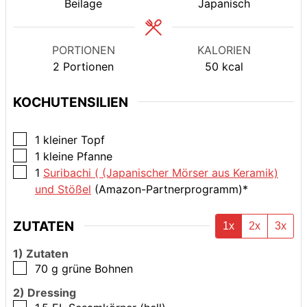
Beilage
Japanisch
PORTIONEN
KALORIEN
2
Portionen
50
kcal
KOCHUTENSILIEN
▢
1 kleiner Topf
▢
1 kleine Pfanne
▢
1
Suribachi ( (Japanischer Mörser aus Keramik)
und Stößel
(Amazon-Partnerprogramm)*
ZUTATEN
1x
2x
3x
1) Zutaten
▢
70
g
grüne Bohnen
2) Dressing
▢