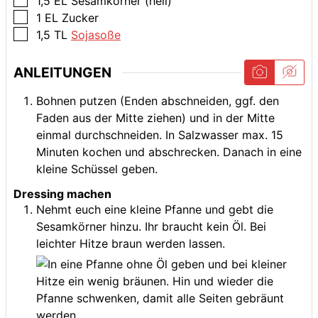
1,5
EL
Sesamkörner (hell)
▢
1
EL
Zucker
▢
1,5
TL
Sojasoße
ANLEITUNGEN
Bohnen putzen (Enden abschneiden, ggf. den
Faden aus der Mitte ziehen) und in der Mitte
einmal durchschneiden. In Salzwasser max. 15
Minuten kochen und abschrecken. Danach in eine
kleine Schüssel geben.
Dressing machen
Nehmt euch eine kleine Pfanne und gebt die
Sesamkörner hinzu. Ihr braucht kein Öl. Bei
leichter Hitze braun werden lassen.