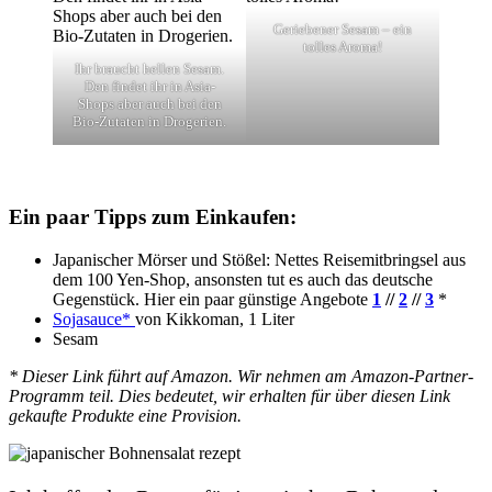
Geriebener Sesam – ein
tolles Aroma!
Ihr braucht hellen Sesam.
Den findet ihr in Asia-
Shops aber auch bei den
Bio-Zutaten in Drogerien.
Ein paar Tipps zum Einkaufen:
Japanischer Mörser und Stößel: Nettes Reisemitbringsel aus
dem 100 Yen-Shop, ansonsten tut es auch das deutsche
Gegenstück. Hier ein paar günstige Angebote
1
//
2
//
3
*
Sojasauce*
von Kikkoman, 1 Liter
Sesam
* Dieser Link führt auf Amazon. Wir nehmen am Amazon-Partner-
Programm teil. Dies bedeutet, wir erhalten für über diesen Link
gekaufte Produkte eine Provision.