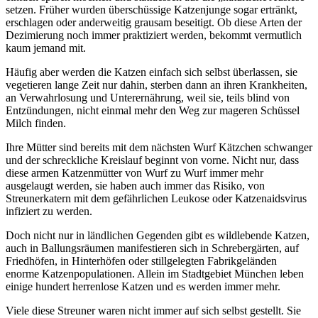
setzen. Früher wurden überschüssige Katzenjunge sogar ertränkt,
erschlagen oder anderweitig grausam beseitigt. Ob diese Arten der
Dezimierung noch immer praktiziert werden, bekommt vermutlich
kaum jemand mit.
Häufig aber werden die Katzen einfach sich selbst überlassen, sie
vegetieren lange Zeit nur dahin, sterben dann an ihren Krankheiten,
an Verwahrlosung und Unterernährung, weil sie, teils blind von
Entzündungen, nicht einmal mehr den Weg zur mageren Schüssel
Milch finden.
Ihre Mütter sind bereits mit dem nächsten Wurf Kätzchen schwanger
und der schreckliche Kreislauf beginnt von vorne. Nicht nur, dass
diese armen Katzenmütter von Wurf zu Wurf immer mehr
ausgelaugt werden, sie haben auch immer das Risiko, von
Streunerkatern mit dem gefährlichen Leukose oder Katzenaidsvirus
infiziert zu werden.
Doch nicht nur in ländlichen Gegenden gibt es wildlebende Katzen,
auch in Ballungsräumen manifestieren sich in Schrebergärten, auf
Friedhöfen, in Hinterhöfen oder stillgelegten Fabrikgeländen
enorme Katzenpopulationen. Allein im Stadtgebiet München leben
einige hundert herrenlose Katzen und es werden immer mehr.
Viele diese Streuner waren nicht immer auf sich selbst gestellt. Sie