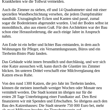
Krankheiten wie die Tollwut vermeiden.
Auch die Zimmer zu sieben, elf und 14 Quadratmeter sind mit einer
speziellen Wandbeschichtung versehen, die jedem Dampfstrahler
standhält. Unzugängliche Ecken und Kanten sind passé, zumal
sogar die Bodenleisten abgerundet wurden. Und der Boden selbst ist
monolithisch, also aus einem Guß. Für den Architekten war der Bau
schon eine Herausforderung, die auch einige Jahre in Anspruch
nahm.
Am Ende ist ein heller und lichter Bau entstanden, in dem auch
Wohnungen für Pfleger, ein Versammlungsraum, Büros und ein
Tierheim-Bistro Platz fanden.
Das Gebäude wirkt innen freundlich und durchlässig, und wer sich
eine Katze aussuchen will, kann durch die Glastüre ins Zimmer
blicken. Im unteren Drittel verschafft eine Milchverglasung den
Katzen etwas Ruhe.
Von den rund 1300 Katzen, die pro Jahr im Tierheim landen,
können die meisten innerhalb weniger Wochen oder Monate neu
vermittelt werden. Die Stadt kommt im übrigen nur für die
ersten 28 Tage Unterbringung einer Fundkatze auf. Den Rest
finanzieren wir mit Spenden und Erbschaften. So übrigens auch den
Bau des Katzenhauses: Die Stadt steuerte 750 000 Euro bei, mehr
als zwei Millionen brachte der Tierschutzverein auf.