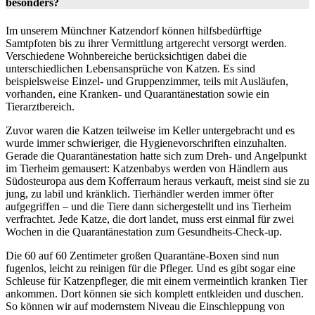
besonders?
Im unserem Münchner Katzendorf können hilfsbedürftige
Samtpfoten bis zu ihrer Vermittlung artgerecht versorgt werden.
Verschiedene Wohnbereiche berücksichtigen dabei die
unterschiedlichen Lebensansprüche von Katzen. Es sind
beispielsweise Einzel- und Gruppenzimmer, teils mit Ausläufen,
vorhanden, eine Kranken- und Quarantänestation sowie ein
Tierarztbereich.
Zuvor waren die Katzen teilweise im Keller untergebracht und es
wurde immer schwieriger, die Hygienevorschriften einzuhalten.
Gerade die Quarantänestation hatte sich zum Dreh- und Angelpunkt
im Tierheim gemausert: Katzenbabys werden von Händlern aus
Südosteuropa aus dem Kofferraum heraus verkauft, meist sind sie zu
jung, zu labil und kränklich. Tierhändler werden immer öfter
aufgegriffen – und die Tiere dann sichergestellt und ins Tierheim
verfrachtet. Jede Katze, die dort landet, muss erst einmal für zwei
Wochen in die Quarantänestation zum Gesundheits-Check-up.
Die 60 auf 60 Zentimeter großen Quarantäne-Boxen sind nun
fugenlos, leicht zu reinigen für die Pfleger. Und es gibt sogar eine
Schleuse für Katzenpfleger, die mit einem vermeintlich kranken Tier
ankommen. Dort können sie sich komplett entkleiden und duschen.
So können wir auf modernstem Niveau die Einschleppung von