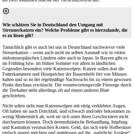
Wie schätzen Sie in Deutschland den Umgang mit
Streunerkatzen ein? Welche Probleme gibt es hierzulande, die
es zu lösen gilt?
Tatsächlich gibt es auch bei uns in Deutschland nachwievor viele
Streuerkatzen – wenn auch nicht im selben Ausmaß wie in vielen
südosteuropäischen Ländern oder auch in Japan. In Bayern gibt es
im Frühling bzw. im frühen Sommer vor allem in ländlichen
Gegenden besonders viele Katzenwelpen. Katzen sollen dort die
Futterkammern und Heuspeicher der Bauernhöfe frei von Mäusen
halten und so ist der regelmäßige Nachwuchs bis zu einem gewissen
Punkt durchaus erwünscht. Die verantwortungsvolle Fürsorge durch
die Tierhalter steht allerdings oft auf einem anderen Blatt
geschrieben.
Nicht selten sieht man Katzenwelpen mit eitrig verklebten Augen.
Oft haben sie auch Durchfall, sind schwach und/oder bekommen zu
wenig Muttermilch ab, weil sie sich unter ihren Geschwistern nicht
durchsetzen können. Doch tiermedizinische Behandlung, Impfung
und Kastration verursachen Kosten. Geld, das sich viele Hofbesitzer
einfach sparen möchten und stattdessen auf die „natürliche Auslese“