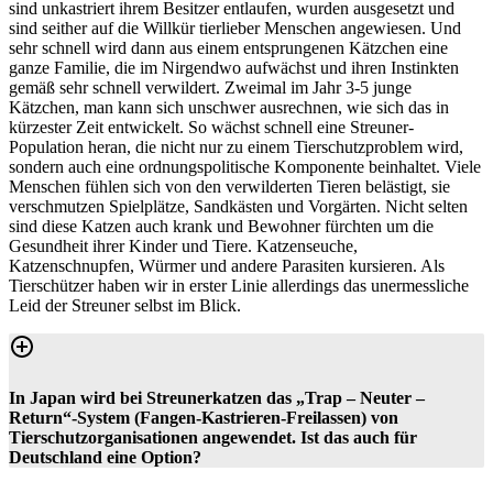
sind unkastriert ihrem Besitzer entlaufen, wurden ausgesetzt und
sind seither auf die Willkür tierlieber Menschen angewiesen. Und
sehr schnell wird dann aus einem entsprungenen Kätzchen eine
ganze Familie, die im Nirgendwo aufwächst und ihren Instinkten
gemäß sehr schnell verwildert. Zweimal im Jahr 3-5 junge
Kätzchen, man kann sich unschwer ausrechnen, wie sich das in
kürzester Zeit entwickelt. So wächst schnell eine Streuner-
Population heran, die nicht nur zu einem Tierschutzproblem wird,
sondern auch eine ordnungspolitische Komponente beinhaltet. Viele
Menschen fühlen sich von den verwilderten Tieren belästigt, sie
verschmutzen Spielplätze, Sandkästen und Vorgärten. Nicht selten
sind diese Katzen auch krank und Bewohner fürchten um die
Gesundheit ihrer Kinder und Tiere. Katzenseuche,
Katzenschnupfen, Würmer und andere Parasiten kursieren. Als
Tierschützer haben wir in erster Linie allerdings das unermessliche
Leid der Streuner selbst im Blick.
In Japan wird bei Streunerkatzen das „Trap – Neuter –
Return“-System (Fangen-Kastrieren-Freilassen) von
Tierschutzorganisationen angewendet. Ist das auch für
Deutschland eine Option?