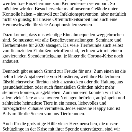
werden fixe Einzeltermine zum Kennenlernen vereinbart. So
möchten wir den Besucherverkehr auf unserem Gelände unter
Kontrolle halten – sinnvoll zur Infektionsprävention, aber natürlich
nicht so günstig für unsere Öffentlichkeitsarbeit und auch eine
Hemmschwelle für viele Adoptionsinteressenten.
Dazu kommt, dass uns wichtige Einnahmequellen weggebrochen
sind. So mussten wir alle Benefizveranstaltungen, Seminare und
Tierheimfeste für 2020 absagen. Da viele Tierfreunde auch selbst
von finanziellen Einbußen betroffen sind, rechnen wir mit einem
gravierenden Spendenrückgang, je länger die Corona-Krise noch
andauert.
Dennoch gibt es auch Grund zur Freude für uns: Zum einen ist die
befürchtete Abgabewelle von Haustieren, weil ihre HalterInnen
fälschlicherweise fürchten sich anzustecken oder die Haltung aus
gesundheitlichen oder auch finanziellen Gründen nicht mehr
stemmen können, ausgeblieben. Zum anderen konnten wir trotz
allem viele Tiere aus schweren Notlagen befreien, aufpäppeln und
zahlreiche heimatlose Tiere in ein neues, liebevolles und
fürsorgliches Zuhause vermitteln. Jedes einzelne Happy End ist
Balsam für die Seelen von uns Tierfreunden.
Auch für die großartige Hilfe vieler Herzmenschen, die unsere
Schützlinge in der Krise mit ihrer Spende unterstützen, sind wir