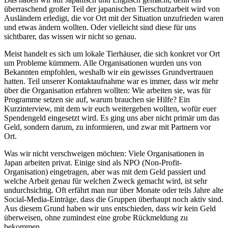
überraschend großer Teil der japanischen Tierschutzarbeit wird von
Ausländern erledigt, die vor Ort mit der Situation unzufrieden waren
und etwas ändern wollten. Oder vielleicht sind diese für uns
sichtbarer, das wissen wir nicht so genau.
Meist handelt es sich um lokale Tierhäuser, die sich konkret vor Ort
um Probleme kümmern. Alle Organisationen wurden uns von
Bekannten empfohlen, weshalb wir ein gewisses Grundvertrauen
hatten. Teil unserer Kontaktaufnahme war es immer, dass wir mehr
über die Organisation erfahren wollten: Wie arbeiten sie, was für
Programme setzen sie auf, warum brauchen sie Hilfe? Ein
Kurzinterview, mit dem wir euch weitergeben wollten, wofür euer
Spendengeld eingesetzt wird. Es ging uns aber nicht primär um das
Geld, sondern darum, zu informieren, und zwar mit Partnern vor
Ort.
Was wir nicht verschweigen möchten: Viele Organisationen in
Japan arbeiten privat. Einige sind als NPO (Non-Profit-
Organisation) eingetragen, aber was mit dem Geld passiert und
welche Arbeit genau für welchen Zweck gemacht wird, ist sehr
undurchsichtig. Oft erfährt man nur über Monate oder teils Jahre alte
Social-Media-Einträge, dass die Gruppen überhaupt noch aktiv sind.
Aus diesem Grund haben wir uns entschieden, dass wir kein Geld
überweisen, ohne zumindest eine grobe Rückmeldung zu
bekommen.