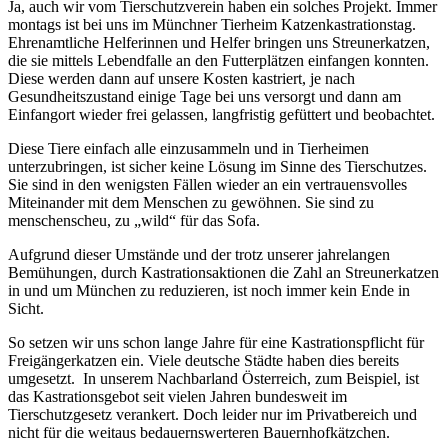
Ja, auch wir vom Tierschutzverein haben ein solches Projekt. Immer
montags ist bei uns im Münchner Tierheim Katzenkastrationstag.
Ehrenamtliche Helferinnen und Helfer bringen uns Streunerkatzen,
die sie mittels Lebendfalle an den Futterplätzen einfangen konnten.
Diese werden dann auf unsere Kosten kastriert, je nach
Gesundheitszustand einige Tage bei uns versorgt und dann am
Einfangort wieder frei gelassen, langfristig gefüttert und beobachtet.
Diese Tiere einfach alle einzusammeln und in Tierheimen
unterzubringen, ist sicher keine Lösung im Sinne des Tierschutzes.
Sie sind in den wenigsten Fällen wieder an ein vertrauensvolles
Miteinander mit dem Menschen zu gewöhnen. Sie sind zu
menschenscheu, zu „wild“ für das Sofa.
Aufgrund dieser Umstände und der trotz unserer jahrelangen
Bemühungen, durch Kastrationsaktionen die Zahl an Streunerkatzen
in und um München zu reduzieren, ist noch immer kein Ende in
Sicht.
So setzen wir uns schon lange Jahre für eine Kastrationspflicht für
Freigängerkatzen ein. Viele deutsche Städte haben dies bereits
umgesetzt. In unserem Nachbarland Österreich, zum Beispiel, ist
das Kastrationsgebot seit vielen Jahren bundesweit im
Tierschutzgesetz verankert. Doch leider nur im Privatbereich und
nicht für die weitaus bedauernswerteren Bauernhofkätzchen.