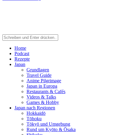
Home
Podcast
Rezepte
Japan
Grundlagen
Travel Guide
Anime Pilgrimage
Japan in Europa
Restaurants & Cafés
Videos & Talks
Games & Hobby
Japan nach Regionen
Hokkaidō
Tōhoku
Tōkyō und Umgebung
Rund um Kyōto & Ōsaka
Shikoku