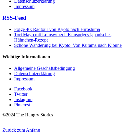
Datenschutzerklärung
Impressum
RSS-Feed
Folge 40: Radtour von Kyoto nach Hiroshima
Tori Mayo mit Lotuswurzel: Knuspriges japanisches
Hähnchen-Rezept
Schöne Wanderung bei Kyoto: Von Kurama nach Kibune
Wichtige Informationen
Allgemeine Geschäftsbedingung
Datenschutzerklärung
Impressum
Facebook
Twitter
Instagram
Pinterest
©2024 The Hangry Stories
Zurück zum Anfang