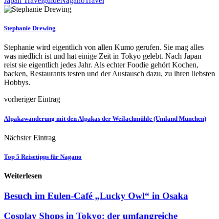
Japan Travelguide
Nagano
Travel
Stephanie Drewing
Stephanie wird eigentlich von allen Kumo gerufen. Sie mag alles
was niedlich ist und hat einige Zeit in Tokyo gelebt. Nach Japan
reist sie eigentlich jedes Jahr. Als echter Foodie gehört Kochen,
backen, Restaurants testen und der Austausch dazu, zu ihren liebsten
Hobbys.
vorheriger Eintrag
Alpakawanderung mit den Alpakas der Weilachmühle (Umland München)
Nächster Eintrag
Top 5 Reisetipps für Nagano
Weiterlesen
Besuch im Eulen-Café „Lucky Owl“ in Osaka
Cosplay Shops in Tokyo: der umfangreiche