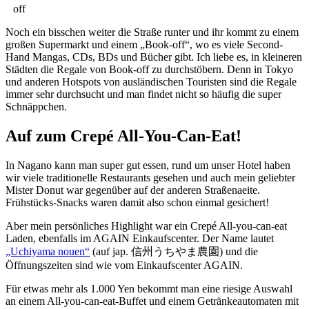
off
Noch ein bisschen weiter die Straße runter und ihr kommt zu einem
großen Supermarkt und einem „Book-off“, wo es viele Second-
Hand Mangas, CDs, BDs und Bücher gibt. Ich liebe es, in kleineren
Städten die Regale von Book-off zu durchstöbern. Denn in Tokyo
und anderen Hotspots von ausländischen Touristen sind die Regale
immer sehr durchsucht und man findet nicht so häufig die super
Schnäppchen.
Auf zum Crepé All-You-Can-Eat!
In Nagano kann man super gut essen, rund um unser Hotel haben
wir viele traditionelle Restaurants gesehen und auch mein geliebter
Mister Donut war gegenüber auf der anderen Straßenaeite.
Frühstücks-Snacks waren damit also schon einmal gesichert!
Aber mein persönliches Highlight war ein Crepé All-you-can-eat
Laden, ebenfalls im AGAIN Einkaufscenter. Der Name lautet
„Uchiyama nouen“
(auf jap. 信州うちやま農園) und die
Öffnungszeiten sind wie vom Einkaufscenter AGAIN.
Für etwas mehr als 1.000 Yen bekommt man eine riesige Auswahl
an einem All-you-can-eat-Buffet und einem Getränkeautomaten mit