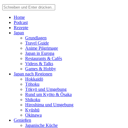
Home
Podcast
Rezepte
Japan
Grundlagen
Travel Guide
Anime Pilgrimage
Japan in Europa
Restaurants & Cafés
Videos & Talks
Games & Hobby
Japan nach Regionen
Hokkaidō
Tōhoku
Tōkyō und Umgebung
Rund um Kyōto & Ōsaka
Shikoku
Hiroshima und Umgebung
Kyūshū
Okinawa
Genießen
Japanische Küche