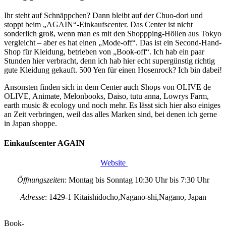
Ihr steht auf Schnäppchen? Dann bleibt auf der Chuo-dori und
stoppt beim „AGAIN“-Einkaufscenter. Das Center ist nicht
sonderlich groß, wenn man es mit den Shoppping-Höllen aus Tokyo
vergleicht – aber es hat einen „Mode-off“. Das ist ein Second-Hand-
Shop für Kleidung, betrieben von „Book-off“. Ich hab ein paar
Stunden hier verbracht, denn ich hab hier echt supergünstig richtig
gute Kleidung gekauft. 500 Yen für einen Hosenrock? Ich bin dabei!
Ansonsten finden sich in dem Center auch Shops von OLIVE de
OLIVE, Animate, Melonbooks, Daiso, tutu anna, Lowrys Farm,
earth music & ecology und noch mehr. Es lässt sich hier also einiges
an Zeit verbringen, weil das alles Marken sind, bei denen ich gerne
in Japan shoppe.
Einkaufscenter AGAIN
Website
Öffnungszeiten
: Montag bis Sonntag 10:30 Uhr bis 7:30 Uhr
Adresse
: 1429-1 Kitaishidocho,Nagano-shi,Nagano, Japan
Book-