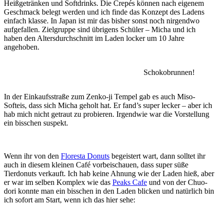
Heißgetränken und Softdrinks. Die Crepés können nach eigenem
Geschmack belegt werden und ich finde das Konzept des Ladens
einfach klasse. In Japan ist mir das bisher sonst noch nirgendwo
aufgefallen. Zielgruppe sind übrigens Schüler – Micha und ich
haben den Altersdurchschnitt im Laden locker um 10 Jahre
angehoben.
Schokobrunnen!
In der Einkaufsstraße zum Zenko-ji Tempel gab es auch Miso-
Softeis, dass sich Micha geholt hat. Er fand’s super lecker – aber ich
hab mich nicht getraut zu probieren. Irgendwie war die Vorstellung
ein bisschen suspekt.
Wenn ihr von den
Floresta Donuts
begeistert wart, dann solltet ihr
auch in diesem kleinen Café vorbeischauen, dass super süße
Tierdonuts verkauft. Ich hab keine Ahnung wie der Laden hieß, aber
er war im selben Komplex wie das
Peaks Cafe
und von der Chuo-
dori konnte man ein bisschen in den Laden blicken und natürlich bin
ich sofort am Start, wenn ich das hier sehe: