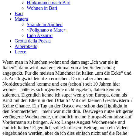
Hinkommen nach Bari
Wohnen in Bari
Bari
Matera
Strände in Apulien
~Polignano a Mare~
Lido Azzurro
Grotta della Poesia
Alberobello
Leece
Wenn man in München wohnt und dann sagt „Ich war nie in
Italien“, dann wird man erst einmal von allen Seiten schräg
angeguckt. Für die meisten Münchner ist Italien „um die Ecke“ und
als Ausflugsziel leicht zu erreichen. Da ich aber aber aus
Norddeutschland komme und erst (schon!) seit 10 Jahren hier
wohne – hatte es sich irgendwie nicht ergeben, Italien kennen
zulernen. Eigentlich kenne ich super wenig von Europa, denn als
Kind mit den Eltern in den Urlaub? Mit drei kleinen Geschwistern ?
Keine Chance. Ein Tag an der Ostsee war schon das Highlight in
den Sommerferien – mehr war nicht drin. Deswegen nutze ich gerne
verlängerte Wochenende, um endlich meine Europa-Kenntnisse auf
Vordermann zu bringen. Also: Langes August-Wochenende und
endlich Italien! Eigentlich sollte in diesem Beitrag auch ein Video
eingebunden werden, aber da ich dies einfach nicht auf die Reihe