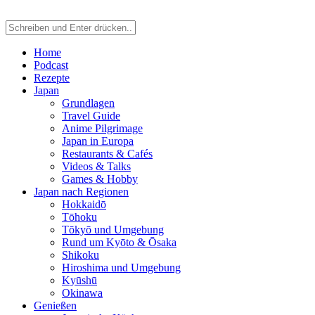
Home
Podcast
Rezepte
Japan
Grundlagen
Travel Guide
Anime Pilgrimage
Japan in Europa
Restaurants & Cafés
Videos & Talks
Games & Hobby
Japan nach Regionen
Hokkaidō
Tōhoku
Tōkyō und Umgebung
Rund um Kyōto & Ōsaka
Shikoku
Hiroshima und Umgebung
Kyūshū
Okinawa
Genießen