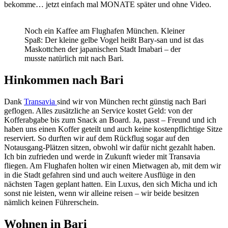
bekomme… jetzt einfach mal MONATE später und ohne Video.
Noch ein Kaffee am Flughafen München. Kleiner
Spaß: Der kleine gelbe Vogel heißt Bary-san und ist das
Maskottchen der japanischen Stadt Imabari – der
musste natürlich mit nach Bari.
Hinkommen nach Bari
Dank
Transavia
sind wir von München recht günstig nach Bari
geflogen. Alles zusätzliche an Service kostet Geld: von der
Kofferabgabe bis zum Snack an Board. Ja, passt – Freund und ich
haben uns einen Koffer geteilt und auch keine kostenpflichtige Sitze
reserviert. So durften wir auf dem Rückflug sogar auf den
Notausgang-Plätzen sitzen, obwohl wir dafür nicht gezahlt haben.
Ich bin zufrieden und werde in Zukunft wieder mit Transavia
fliegen. Am Flughafen holten wir einen Mietwagen ab, mit dem wir
in die Stadt gefahren sind und auch weitere Ausflüge in den
nächsten Tagen geplant hatten. Ein Luxus, den sich Micha und ich
sonst nie leisten, wenn wir alleine reisen – wir beide besitzen
nämlich keinen Führerschein.
Wohnen in Bari