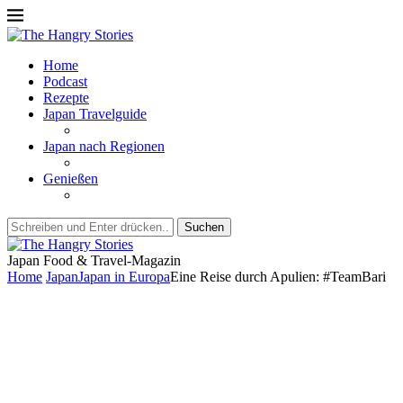
Home
Podcast
Rezepte
Japan Travelguide
Japan nach Regionen
Genießen
Suchen
Japan Food & Travel-Magazin
Home
Japan
Japan in Europa
Eine Reise durch Apulien: #TeamBari