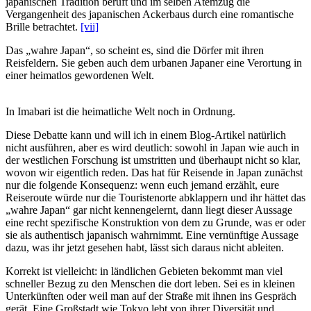
japanischen Tradition beruft und im selben Atemzug die
Vergangenheit des japanischen Ackerbaus durch eine romantische
Brille betrachtet.
[vii]
Das „wahre Japan“, so scheint es, sind die Dörfer mit ihren
Reisfeldern. Sie geben auch dem urbanen Japaner eine Verortung in
einer heimatlos gewordenen Welt.
In Imabari ist die heimatliche Welt noch in Ordnung.
Diese Debatte kann und will ich in einem Blog-Artikel natürlich
nicht ausführen, aber es wird deutlich: sowohl in Japan wie auch in
der westlichen Forschung ist umstritten und überhaupt nicht so klar,
wovon wir eigentlich reden. Das hat für Reisende in Japan zunächst
nur die folgende Konsequenz: wenn euch jemand erzählt, eure
Reiseroute würde nur die Touristenorte abklappern und ihr hättet das
„wahre Japan“ gar nicht kennengelernt, dann liegt dieser Aussage
eine recht spezifische Konstruktion von dem zu Grunde, was er oder
sie als authentisch japanisch wahrnimmt. Eine vernünftige Aussage
dazu, was ihr jetzt gesehen habt, lässt sich daraus nicht ableiten.
Korrekt ist vielleicht: in ländlichen Gebieten bekommt man viel
schneller Bezug zu den Menschen die dort leben. Sei es in kleinen
Unterkünften oder weil man auf der Straße mit ihnen ins Gespräch
gerät. Eine Großstadt wie Tokyo lebt von ihrer Diversität und