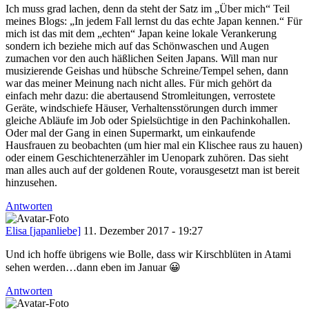
Ich muss grad lachen, denn da steht der Satz im „Über mich“ Teil
meines Blogs: „In jedem Fall lernst du das echte Japan kennen.“ Für
mich ist das mit dem „echten“ Japan keine lokale Verankerung
sondern ich beziehe mich auf das Schönwaschen und Augen
zumachen vor den auch häßlichen Seiten Japans. Will man nur
musizierende Geishas und hübsche Schreine/Tempel sehen, dann
war das meiner Meinung nach nicht alles. Für mich gehört da
einfach mehr dazu: die abertausend Stromleitungen, verrostete
Geräte, windschiefe Häuser, Verhaltensstörungen durch immer
gleiche Abläufe im Job oder Spielsüchtige in den Pachinkohallen.
Oder mal der Gang in einen Supermarkt, um einkaufende
Hausfrauen zu beobachten (um hier mal ein Klischee raus zu hauen)
oder einem Geschichtenerzähler im Uenopark zuhören. Das sieht
man alles auch auf der goldenen Route, vorausgesetzt man ist bereit
hinzusehen.
Antworten
Elisa [japanliebe]
11. Dezember 2017 - 19:27
Und ich hoffe übrigens wie Bolle, dass wir Kirschblüten in Atami
sehen werden…dann eben im Januar 😀
Antworten