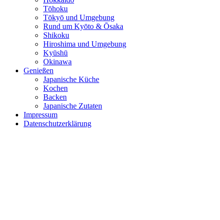
Tōhoku
Tōkyō und Umgebung
Rund um Kyōto & Ōsaka
Shikoku
Hiroshima und Umgebung
Kyūshū
Okinawa
Genießen
Japanische Küche
Kochen
Backen
Japanische Zutaten
Impressum
Datenschutzerklärung