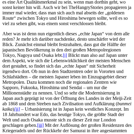
es eine Art Qualitätsmerkmal zu sein, wenn man dorthin geht, wo
sonst keiner hin will. Auch wir bei TheHangryStories propagieren ja
immer mal wieder, dass man sich auch mal abseits der „goldenen
Route“ zwischen Tokyo und Hiroshima bewegen sollte, weil es so
viel zu sehen gibt, was einem sonst verschlossen bleibt.
Aber was ist denn nun eigentlich dieses „echte Japan“ von dem alle
reden? Je mehr ich darüber nachdenke, desto unschärfer wird der
Blick. Zunächst einmal bleibt festzuhalten, dass gut die Hälfte der
japanischen Bevölkerung in den drei großen Metropolregionen
Tokyo, Nagoya und Osaka lebt.
[i]
Blickt man also auf Japan unter
dem Aspekt, wie sich die Lebenswirklichkeit der meisten Menschen
dort gestaltet, so findet sich das „echte Japan“ mit Sicherheit
irgendwo dort. Ob nun in den Stadtzentren oder in Vororten und
Schlafstädten – die meisten Japaner leben im Einzugsgebiet dieser
Metropolen. Dazu kommen noch die regionalen Zentren wie
Sapporo, Fukuoka, Hiroshima und Sendai – um nur die
Millionenstädte zu nennen. Und so sehr die Modernisierung in
Japan auch geprägt ist von der Öffnung des Landes in der Meiji-Zeit
ab 1868 und dem Streben nach Zivilisation und Aufklärung (
bunmei
kaika
)
[ii]
– Urbanisierung ist in Japan kein westliches Konzept. Im
18 Jahrhundert war Edo, das heutige Tokyo, die größte Stadt der
Welt und auch Osaka musste sich zu dieser Zeit nur London
geschlagen geben.
[iii]
Mit der Auflösung der großen Residenzen des
Kriegeradels und der Rückkehr der Samurai in ihre angestammten