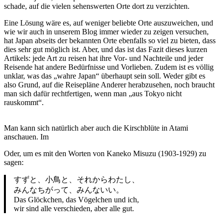
schade, auf die vielen sehenswerten Orte dort zu verzichten.
Eine Lösung wäre es, auf weniger beliebte Orte auszuweichen, und
wie wir auch in unserem Blog immer wieder zu zeigen versuchen,
hat Japan abseits der bekannten Orte ebenfalls so viel zu bieten, dass
dies sehr gut möglich ist. Aber, und das ist das Fazit dieses kurzen
Artikels: jede Art zu reisen hat ihre Vor- und Nachteile und jeder
Reisende hat andere Bedürfnisse und Vorlieben. Zudem ist es völlig
unklar, was das „wahre Japan“ überhaupt sein soll. Weder gibt es
also Grund, auf die Reisepläne Anderer herabzusehen, noch braucht
man sich dafür rechtfertigen, wenn man „aus Tokyo nicht
rauskommt“.
Man kann sich natürlich aber auch die Kirschblüte in Atami
anschauen. Im
Oder, um es mit den Worten von Kaneko Misuzu (1903-1929) zu
sagen:
すずと、小鳥と、それからわたし、
みんなちがって、みんないい。
Das Glöckchen, das Vögelchen und ich,
wir sind alle verschieden, aber alle gut.