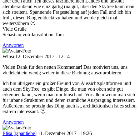
aber doch auch Teil dieses faszinierenden Landes und absolut
atemberaubend wie einzigartig (na gut, über den Skytree kann man
sich streiten). Spannende Fragestellung auf jeden Fall und ich bin
froh, diesen Blog entdeckt zu haben und werde gleich mal
weiterstöbern 🙂
Viele Grüße
Sebastian von Japsolut on Tour
Antworten
Whisi
12. Dezember 2017 - 12:14
Vielen Dank für den netten Kommentar! Das motiviert uns, uns
vielleicht ein wenig weiter in diese Richtung auszuprobieren.
Ich bin übrigens ein großer Freund von Aussichtsplattformen und
auch dem SkyTree, es gibt Dinge, die man von oben sehr gut
erkennen kann, wenn man nur hinschaut. Vor allem wenn man sich
für urbane Strukturen und deren räumliche Ausprägung interessiert.
Außerdem, so protzig das Ding auch ist, architektonisch ist es schon
extrem interessant. 🙂
Antworten
Elisa [japanliebe]
11. Dezember 2017 - 19:26