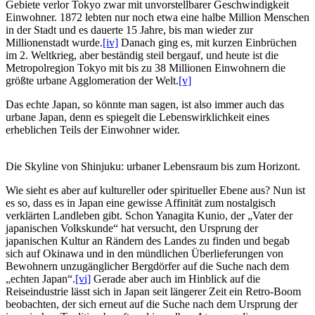
Gebiete verlor Tokyo zwar mit unvorstellbarer Geschwindigkeit
Einwohner. 1872 lebten nur noch etwa eine halbe Million Menschen
in der Stadt und es dauerte 15 Jahre, bis man wieder zur
Millionenstadt wurde.
[iv]
Danach ging es, mit kurzen Einbrüchen
im 2. Weltkrieg, aber beständig steil bergauf, und heute ist die
Metropolregion Tokyo mit bis zu 38 Millionen Einwohnern die
größte urbane Agglomeration der Welt.
[v]
Das echte Japan, so könnte man sagen, ist also immer auch das
urbane Japan, denn es spiegelt die Lebenswirklichkeit eines
erheblichen Teils der Einwohner wider.
Die Skyline von Shinjuku: urbaner Lebensraum bis zum Horizont.
Wie sieht es aber auf kultureller oder spiritueller Ebene aus? Nun ist
es so, dass es in Japan eine gewisse Affinität zum nostalgisch
verklärten Landleben gibt. Schon Yanagita Kunio, der „Vater der
japanischen Volkskunde“ hat versucht, den Ursprung der
japanischen Kultur an Rändern des Landes zu finden und begab
sich auf Okinawa und in den mündlichen Überlieferungen von
Bewohnern unzugänglicher Bergdörfer auf die Suche nach dem
„echten Japan“.
[vi]
Gerade aber auch im Hinblick auf die
Reiseindustrie lässt sich in Japan seit längerer Zeit ein Retro-Boom
beobachten, der sich erneut auf die Suche nach dem Ursprung der