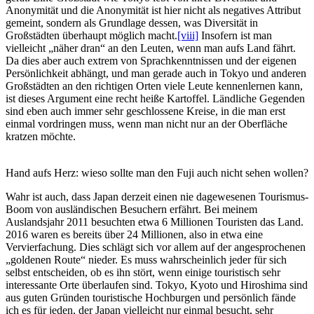
Anonymität und die Anonymität ist hier nicht als negatives Attribut
gemeint, sondern als Grundlage dessen, was Diversität in
Großstädten überhaupt möglich macht.
[viii]
Insofern ist man
vielleicht „näher dran“ an den Leuten, wenn man aufs Land fährt.
Da dies aber auch extrem von Sprachkenntnissen und der eigenen
Persönlichkeit abhängt, und man gerade auch in Tokyo und anderen
Großstädten an den richtigen Orten viele Leute kennenlernen kann,
ist dieses Argument eine recht heiße Kartoffel. Ländliche Gegenden
sind eben auch immer sehr geschlossene Kreise, in die man erst
einmal vordringen muss, wenn man nicht nur an der Oberfläche
kratzen möchte.
Hand aufs Herz: wieso sollte man den Fuji auch nicht sehen wollen?
Wahr ist auch, dass Japan derzeit einen nie dagewesenen Tourismus-
Boom von ausländischen Besuchern erfährt. Bei meinem
Auslandsjahr 2011 besuchten etwa 6 Millionen Touristen das Land.
2016 waren es bereits über 24 Millionen, also in etwa eine
Vervierfachung. Dies schlägt sich vor allem auf der angesprochenen
„goldenen Route“ nieder. Es muss wahrscheinlich jeder für sich
selbst entscheiden, ob es ihn stört, wenn einige touristisch sehr
interessante Orte überlaufen sind. Tokyo, Kyoto und Hiroshima sind
aus guten Gründen touristische Hochburgen und persönlich fände
ich es für jeden, der Japan vielleicht nur einmal besucht, sehr