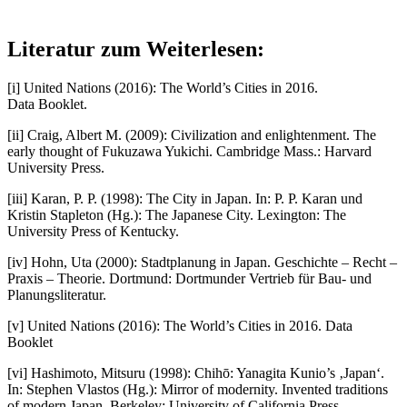
Literatur zum Weiterlesen:
[i]
United Nations (2016): The World’s Cities in 2016.
Data Booklet.
[ii]
Craig, Albert M. (2009): Civilization and enlightenment. The
early thought of Fukuzawa Yukichi. Cambridge Mass.: Harvard
University Press.
[iii]
Karan, P. P. (1998): The City in Japan. In: P. P. Karan und
Kristin Stapleton (Hg.): The Japanese City. Lexington: The
University Press of Kentucky.
[iv]
Hohn, Uta (2000): Stadtplanung in Japan. Geschichte – Recht –
Praxis – Theorie. Dortmund: Dortmunder Vertrieb für Bau- und
Planungsliteratur.
[v]
United Nations (2016): The World’s Cities in 2016. Data
Booklet
[vi]
Hashimoto, Mitsuru (1998): Chihō: Yanagita Kunio’s ‚Japan‘.
In: Stephen Vlastos (Hg.): Mirror of modernity. Invented traditions
of modern Japan. Berkeley: University of California Press.