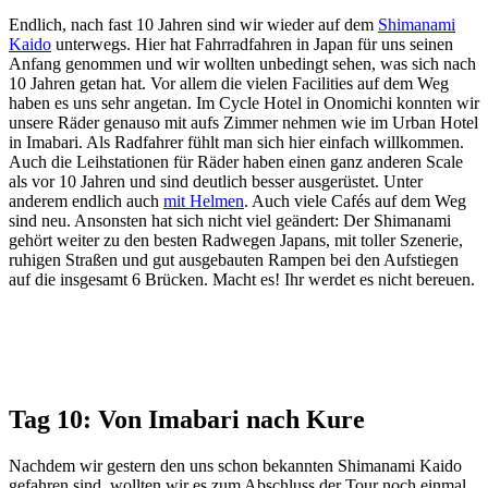
Endlich, nach fast 10 Jahren sind wir wieder auf dem
Shimanami
Kaido
unterwegs. Hier hat Fahrradfahren in Japan für uns seinen
Anfang genommen und wir wollten unbedingt sehen, was sich nach
10 Jahren getan hat. Vor allem die vielen Facilities auf dem Weg
haben es uns sehr angetan. Im Cycle Hotel in Onomichi konnten wir
unsere Räder genauso mit aufs Zimmer nehmen wie im Urban Hotel
in Imabari. Als Radfahrer fühlt man sich hier einfach willkommen.
Auch die Leihstationen für Räder haben einen ganz anderen Scale
als vor 10 Jahren und sind deutlich besser ausgerüstet. Unter
anderem endlich auch
mit Helmen
. Auch viele Cafés auf dem Weg
sind neu. Ansonsten hat sich nicht viel geändert: Der Shimanami
gehört weiter zu den besten Radwegen Japans, mit toller Szenerie,
ruhigen Straßen und gut ausgebauten Rampen bei den Aufstiegen
auf die insgesamt 6 Brücken. Macht es! Ihr werdet es nicht bereuen.
Tag 10: Von Imabari nach Kure
Nachdem wir gestern den uns schon bekannten Shimanami Kaido
gefahren sind, wollten wir es zum Abschluss der Tour noch einmal