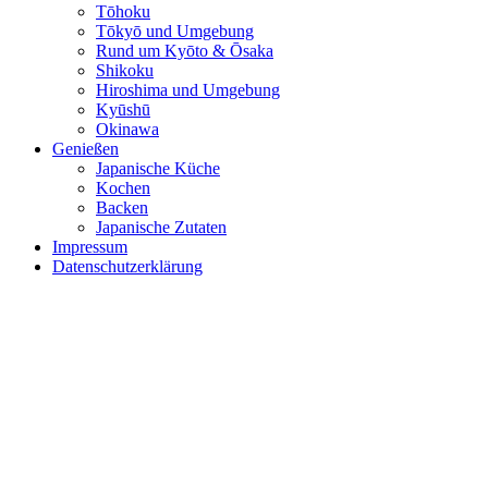
Tōhoku
Tōkyō und Umgebung
Rund um Kyōto & Ōsaka
Shikoku
Hiroshima und Umgebung
Kyūshū
Okinawa
Genießen
Japanische Küche
Kochen
Backen
Japanische Zutaten
Impressum
Datenschutzerklärung