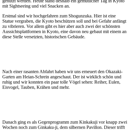
genutzt werden. Heute stand deshalb ein gemütlicher Tag in Kyoto
mit Sightseeing und viel Snacken an.
Erstmal sind wir hochgefahren zum Shogunzuka. Hier ist eine
Statue vergraben, die Kyoto beschützen soll und bei Gefahr anfängt
zu vibrieren. Vor allem gibt es hier aber auch zwei der schönsten
Aussichtsplattformen in Kyoto, eine davon neu gebaut mit einem an
diese Stelle versetzten, historischen Gebäude.
Nach einer rasanten Abfahrt haben wir uns erneuert den Okazaki-
Garten am Heian-Schrein angeschaut. Der ist wirklich schön und
ruhig und wir konnten ein paar tolle Vögel sehen: Reiher, Eulen,
Eisvogel, Tauben, Krähen und mehr.
Danach ging es als Gegenprogramm zum Kinkakuji vor knapp zwei
Wochen noch zum Ginkaku-ji, dem silbernen Pavillon. Dieser trifft