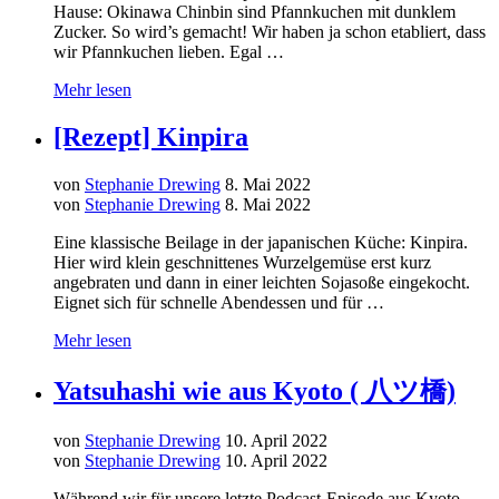
Hause: Okinawa Chinbin sind Pfannkuchen mit dunklem
Zucker. So wird’s gemacht! Wir haben ja schon etabliert, dass
wir Pfannkuchen lieben. Egal …
Mehr lesen
[Rezept] Kinpira
von
Stephanie Drewing
8. Mai 2022
von
Stephanie Drewing
8. Mai 2022
Eine klassische Beilage in der japanischen Küche: Kinpira.
Hier wird klein geschnittenes Wurzelgemüse erst kurz
angebraten und dann in einer leichten Sojasoße eingekocht.
Eignet sich für schnelle Abendessen und für …
Mehr lesen
Yatsuhashi wie aus Kyoto ( 八ツ橋)
von
Stephanie Drewing
10. April 2022
von
Stephanie Drewing
10. April 2022
Während wir für unsere letzte Podcast-Episode aus Kyoto