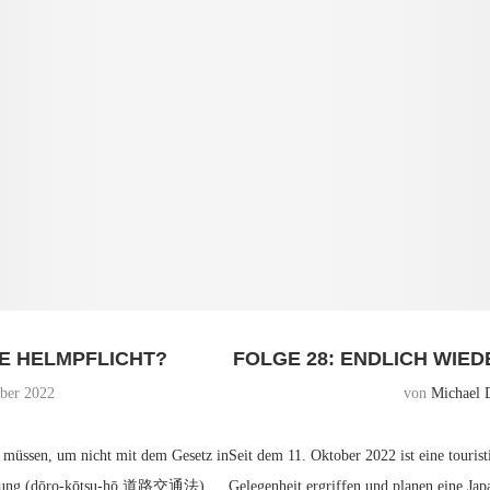
IE HELMPFLICHT?
FOLGE 28: ENDLICH WIE
ber 2022
von
Michael 
n müssen, um nicht mit dem Gesetz in
Seit dem 11. Oktober 2022 ist eine touris
ordnung (dōro-kōtsu-hō 道路交通法),
Gelegenheit ergriffen und planen eine Jap