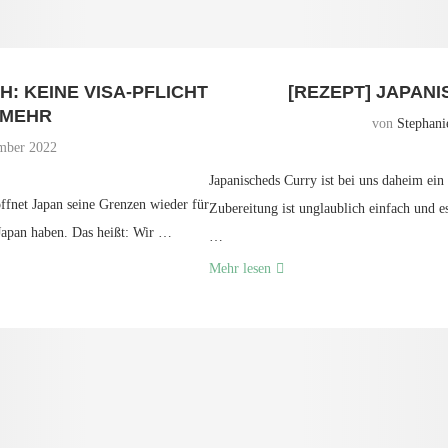
: KEINE VISA-PFLICHT
[REZEPT] JAPANI
 MEHR
von
Stephani
mber 2022
Japanischeds Curry ist bei uns daheim ein
öffnet Japan seine Grenzen wieder für
Zubereitung ist unglaublich einfach und 
 Japan haben. Das heißt: Wir …
…
Mehr lesen