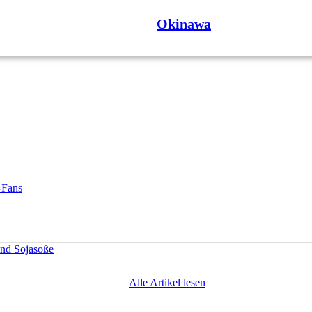
Okinawa
-Fans
und Sojasoße
Alle Artikel lesen