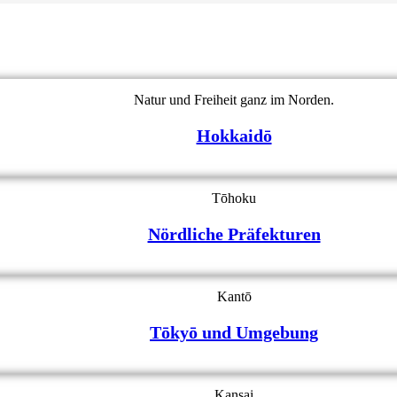
Natur und Freiheit ganz im Norden.
Hokkaidō
Tōhoku
Nördliche Präfekturen
Kantō
Tōkyō und Umgebung
Kansai