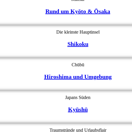
Rund um Kyōto & Ōsaka
Die kleinste Hauptinsel
Shikoku
Chūbū
Hiroshima und Umgebung
Japans Süden
Kyūshū
Traumstrände und Urlaubsflair