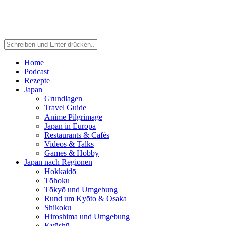
Home
Podcast
Rezepte
Japan
Grundlagen
Travel Guide
Anime Pilgrimage
Japan in Europa
Restaurants & Cafés
Videos & Talks
Games & Hobby
Japan nach Regionen
Hokkaidō
Tōhoku
Tōkyō und Umgebung
Rund um Kyōto & Ōsaka
Shikoku
Hiroshima und Umgebung
Kyūshū