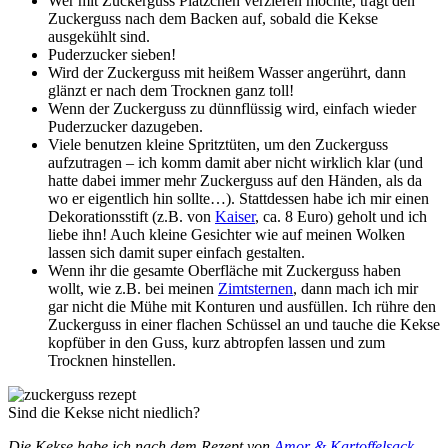
Wer mit Zuckerguss Plätzchen verzieren möchte, trägt den
Zuckerguss nach dem Backen auf, sobald die Kekse
ausgekühlt sind.
Puderzucker sieben!
Wird der Zuckerguss mit heißem Wasser angerührt, dann
glänzt er nach dem Trocknen ganz toll!
Wenn der Zuckerguss zu dünnflüssig wird, einfach wieder
Puderzucker dazugeben.
Viele benutzen kleine Spritztüten, um den Zuckerguss
aufzutragen – ich komm damit aber nicht wirklich klar (und
hatte dabei immer mehr Zuckerguss auf den Händen, als da
wo er eigentlich hin sollte…). Stattdessen habe ich mir einen
Dekorationsstift (z.B. von
Kaiser
, ca. 8 Euro) geholt und ich
liebe ihn! Auch kleine Gesichter wie auf meinen Wolken
lassen sich damit super einfach gestalten.
Wenn ihr die gesamte Oberfläche mit Zuckerguss haben
wollt, wie z.B. bei meinen
Zimtsternen
, dann mach ich mir
gar nicht die Mühe mit Konturen und ausfüllen. Ich rühre den
Zuckerguss in einer flachen Schüssel an und tauche die Kekse
kopfüber in den Guss, kurz abtropfen lassen und zum
Trocknen hinstellen.
Sind die Kekse nicht niedlich?
Die Kekse habe ich nach dem Rezept von
Amor & Kartoffelsack