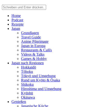
Home
Podcast
Rezepte
Japan
Grundlagen
Travel Guide
Anime Pilgrimage
Japan in Europa
Restaurants & Cafés
Videos & Talks
Games & Hobby
Japan nach Regionen
Hokkaidō
Tōhoku
Tōkyō und Umgebung
Rund um Kyōto & Ōsaka
Shikoku
Hiroshima und Umgebung
Kyūshū
Okinawa
Genießen
Japanische Küche