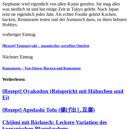
Stephanie wird eigentlich von allen Kumo gerufen. Sie mag alles
was niedlich ist und hat einige Zeit in Tokyo gelebt. Nach Japan
reist sie eigentlich jedes Jahr. Als echter Foodie gehört Kochen,
backen, Restaurants testen und der Austausch dazu, zu ihren liebsten
Hobbys.
vorheriger Eintrag
[Rezept] Tamagoyaki – japanisches, gerolltes Omelett
Nächster Eintrag
Kumamoto – Von Onsen, Burgen und Kumamon
Weiterlesen
[Rezept] Oyakodon (Reisgericht mit Hähnchen und
Ei)
[Rezept] Agedashi Tofu (揚げ出し豆腐)
Chijimi mit Bärlauch: Leckere Variation des
koreanischen Pfannkuchens