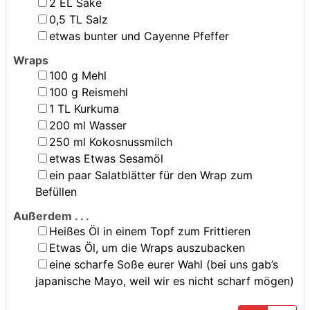
▢
2
EL
Sake
▢
0,5
TL
Salz
▢
etwas bunter und Cayenne Pfeffer
Wraps
▢
100
g
Mehl
▢
100
g
Reismehl
▢
1
TL
Kurkuma
▢
200
ml
Wasser
▢
250
ml
Kokosnussmilch
▢
etwas
Etwas Sesamöl
▢
ein paar
Salatblätter für den Wrap zum
Befüllen
Außerdem . . .
▢
Heißes Öl in einem Topf zum Frittieren
▢
Etwas Öl, um die Wraps auszubacken
▢
eine scharfe Soße eurer Wahl (bei uns gab’s
japanische Mayo, weil wir es nicht scharf mögen)