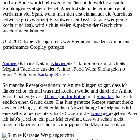
und am Ende war ich ein wenig enttäuscht, in welche absurde
Richtungen es abgedriftet ist. Aber trotzdem: der Anime macht
verdammt viel Spaß, wenn man sich erst einmal auf die (durchaus
teilweise grenzwertige) Erzählweise einlässt. Gerade wer gerne
kocht (und isst), wird sich in vielen Aspekten der Geschichte
wiederfinden können.
Und 2015 habe ich sogar mit zwei Freunden aus dem Anime ein
gemeinsames Cosplay getragen:
Yumee
als Erina Nakiri,
Klavier
als Yukihira Soma und ich als
Megumi Tadokoro aus den Anime „Food Wars: Shokugeki no
Soma“. Foto von
Barking-Beagle
.
So manche Rezeptkreationen im Anime klingen so gut, dass ich
länger schon einmal was nachkochen wollte und durch die Anime
Food Challenge von
Thank you for Eating
und
Sinalikes
hatte ich
endlich einen Grund dazu. Das hier genutzte Rezept stammt direkt
aus dem Manga, mit einer kleinen Abweichung: im Original wird
eine selbst angemischte scharfe Soße auf die
Karaage
gegeben. Aber
ich hab’s ja schon ein paar Mal erwähnt, dass wir scharf nicht
mögen. Daher gab es bei uns nur japanische Mayonnaise dazu.