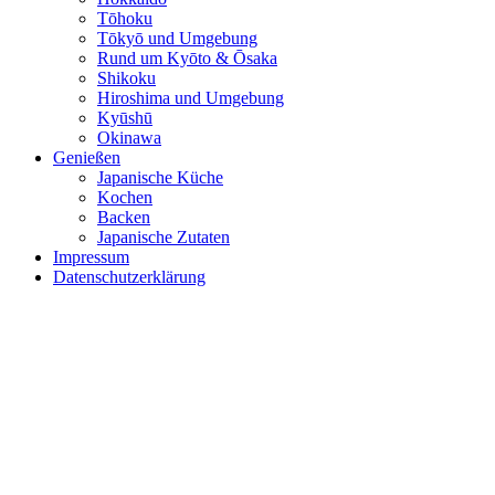
Tōhoku
Tōkyō und Umgebung
Rund um Kyōto & Ōsaka
Shikoku
Hiroshima und Umgebung
Kyūshū
Okinawa
Genießen
Japanische Küche
Kochen
Backen
Japanische Zutaten
Impressum
Datenschutzerklärung