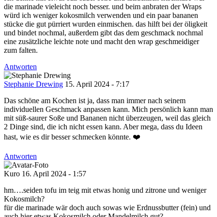
die marinade vieleicht noch besser. und beim anbraten der Wraps
würd ich weniger kokosmilch verwenden und ein paar bananen
stücke die gut pürriert wurden einmischen. das hilft bei der öligkeit
und bindet nochmal, außerdem gibt das dem geschmack nochmal
eine zusätzliche leichte note und macht den wrap geschmeidiger
zum falten.
Antworten
Stephanie Drewing
15. April 2024 - 7:17
Das schöne am Kochen ist ja, dass man immer nach seinem
individuellen Geschmack anpassen kann. Mich persönlich kann man
mit süß-saurer Soße und Bananen nicht überzeugen, weil das gleich
2 Dinge sind, die ich nicht essen kann. Aber mega, dass du Ideen
hast, wie es dir besser schmecken könnte. ❤️
Antworten
Kuro
16. April 2024 - 1:57
hm….seiden tofu im teig mit etwas honig und zitrone und weniger
Kokosmilch?
für die marinade wär doch auch sowas wie Erdnussbutter (fein) und
auch hier etwas Kokosmilch oder Mandelmilch gut?