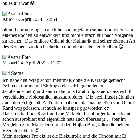
ob es gut war 😀
Kuro
16. April 2024 - 22:54
oh und darum gings ja auch bei shokugeki no soma/food wars. sein
eigenes kochen zu entwickeln und nicht einfach nur nach vorgaben
zu kochen, Das endlose Ödland der Kulinarik mit seiner eigenen Art
des Kochens zu durchschreiten und nicht stehen zu bleiben 😀
Yashari
24. April 2022 - 13:07
Ich habe den Wrap schon mehrmals ohne die Karaage gemacht
(schmeckt prima mit Shrimps oder leicht gebratenen
Jacobsmuscheln) und kann daher aus Erfahrung sagen, dass es hilft
verschiedene Kokosmilch auszuprobieren. Die beeinflusst nähmlich
auch den Fettgehalt. Außerdem habe ich das nachgießen von Öl am
Rand weggelassen, ist auch so knusperig geworden 🙂
Das Gotcha Pork Roast und die Makrelenfischburger habe ich auch
schon ausprobiert und eigentlich hats auch überzeugt… aber im
Vergleich zum Mabo Dofu und den Hujiao Bing fallrn die beiden
Rezepte echt ab 😉
Mein nächstes Projekt ist die Biskuitrolle und die Tendon mit Ei.