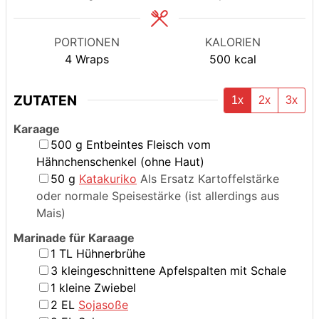
PORTIONEN
KALORIEN
4
Wraps
500
kcal
ZUTATEN
1x
2x
3x
Karaage
▢
500
g
Entbeintes Fleisch vom
Hähnchenschenkel (ohne Haut)
▢
50
g
Katakuriko
Als Ersatz Kartoffelstärke
oder normale Speisestärke (ist allerdings aus
Mais)
Marinade für Karaage
▢
1
TL Hühnerbrühe
▢
3
kleingeschnittene Apfelspalten mit Schale
▢
1
kleine Zwiebel
▢
2
EL
Sojasoße