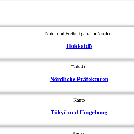
Natur und Freiheit ganz im Norden.
Hokkaidō
Tōhoku
Nördliche Präfekturen
Kantō
Tōkyō und Umgebung
Kansai