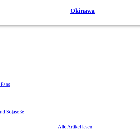
Okinawa
-Fans
und Sojasoße
Alle Artikel lesen