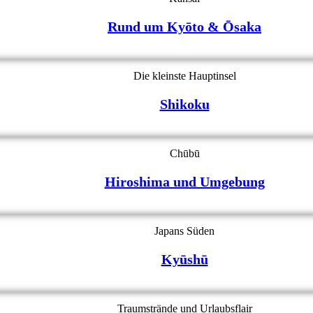
Rund um Kyōto & Ōsaka
Die kleinste Hauptinsel
Shikoku
Chūbū
Hiroshima und Umgebung
Japans Süden
Kyūshū
Traumstrände und Urlaubsflair